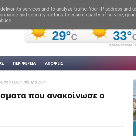
eliver its services and to analyze traffic. Your IP address and 
ormance and security metrics to ensure quality of service, gen
abuse.
πρόγνωση καιρού α
ΟΣ
ΠΕΡΙΦΕΡΕΙΑ
ΑΠΟΨΕΙΣ
νωσε ο ΕΟΔΥ, σήμερα 25/4
ύσματα που ανακοίνωσε ο