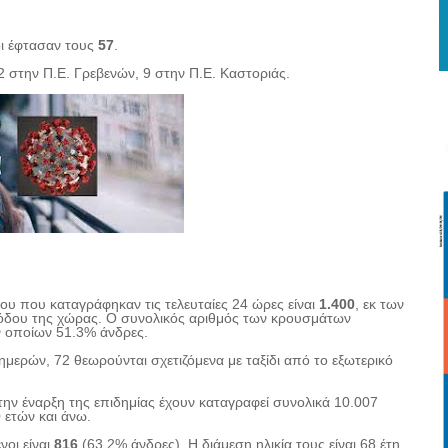
οι έφτασαν τους
57
.
2 στην Π.Ε. Γρεβενών, 9 στην Π.Ε. Καστοριάς.
υ που καταγράφηκαν τις τελευταίες 24 ώρες είναι
1.400
, εκ των
σόδου της χώρας. Ο συνολικός αριθμός των κρουσμάτων
ν οποίων 51.3% άνδρες.
μερών, 72 θεωρούνται σχετιζόμενα με ταξίδι από το εξωτερικό
την έναρξη της επιδημίας έχουν καταγραφεί συνολικά 10.007
0 ετών και άνω.
οι είναι
816
(63.2% άνδρες). Η διάμεση ηλικία τους είναι 68 έτη.