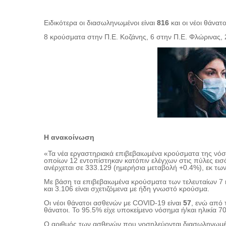
Ειδικότερα οι διασωληνωμένοι είναι
816
και οι νέοι θάνατ
8 κρούσματα στην Π.Ε. Κοζάνης, 6 στην Π.Ε. Φλώρινας, 
Η ανακοίνωση
«Τα νέα εργαστηριακά επιβεβαιωμένα κρούσματα της νόσο
οποίων 12 εντοπίστηκαν κατόπιν ελέγχων στις πύλες ει
ανέρχεται σε 333.129 (ημερήσια μεταβολή +0.4%), εκ τω
Με βάση τα επιβεβαιωμένα κρούσματα των τελευταίων 7 η
και 3.106 είναι σχετιζόμενα με ήδη γνωστό κρούσμα.
Οι νέοι θάνατοι ασθενών με COVID-19 είναι
57
, ενώ από 
θάνατοι. Το 95.5% είχε υποκείμενο νόσημα ή/και ηλικία 7
Ο αριθμός των ασθενών που νοσηλεύονται διασωληνωμέν