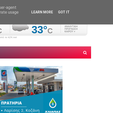
user-agent
erate usage
LEARN MORE
GOT IT
πό το k24.net