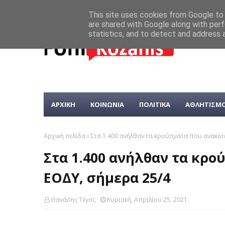
This site uses cookies from Google to d
are shared with Google along with perf
statistics, and to detect and address 
ΑΡΧΙΚΗ
ΚΟΙΝΩΝΙΑ
ΠΟΛΙΤΙΚΑ
ΑΘΛΗΤΙΣΜ
Αρχική σελίδα
Στα 1.400 ανήλθαν τα κρούσματα που ανακοί
Στα 1.400 ανήλθαν τα κρο
ΕΟΔΥ, σήμερα 25/4
Θανάσης Τέγος
Κυριακή, Απριλίου 25, 2021