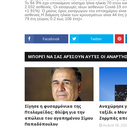
To 84.9% έχει υποκείμενο νόσημα ή/και ηλικία 70 ετών κ
2.032 ασθενείς. Οι εισαγωγές νέων ασθενών Covid-19 στα
+1.91%). Ο μέσος όρος εισαγωγών του επταημέρου είναι
ασθενείς.Η διάμεση ηλικία των κρουσμάτων είναι 44 έτη (
79 έτη (εύρος 0.2 έως 106 έτη)».
Facebook
Twitter
ΜΠΟΡΕΊ ΝΑ ΣΑΣ ΑΡΈΣΟΥΝ ΑΥΤΈΣ ΟΙ ΑΝΑΡΤΉΣ
Σίγησε η φυσαρμόνικα της
Αναχώρησε γ
Πτολεμαΐδας: Θλίψη για την
ταξίδι ο Μαν
απώλεια του αγαπημένου Σίμου
Ζορμπάς απο
Παπαδόπουλου
August 06, 202