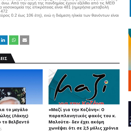
αι άνω. Από την αρχή της πανδημίας έχουν εξέλθει από τις ΜΕΘ
 νοσοκομεία της επικράτειας είναι 481 (ημερήσια μεταβολή
 472
εύρος 0.2 έως 106 έτη), ενώ η διάμεση ηλικία των θανόντων είναι
ΕΙΣ
ια το μεγάλο
«Μαζί για την Κοζάνη»: Ο
ώλης (Λάκης)
παραπλανητικός φακός του κ.
 το Βελβεντό
Μαλούτα- δεν έχει ακόμη
χωνέψει ότι σε 2,5 μόλις χρόνια
6