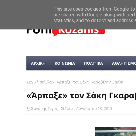
This site uses cookies from Google to d
are shared with Google along with perf
statistics, and to detect and address 
ΑΡΧΙΚΗ
ΚΟΙΝΩΝΙΑ
ΠΟΛΙΤΙΚΑ
ΑΘΛΗΤΙΣΜ
Αρχική σελίδα
«Άρπαξε» τον Σάκη Γκαραβέλη η Ξάνθη
«Άρπαξε» τον Σάκη Γκαρα
Θανάσης Τέγος
Τρίτη, Αυγούστου 13, 2013