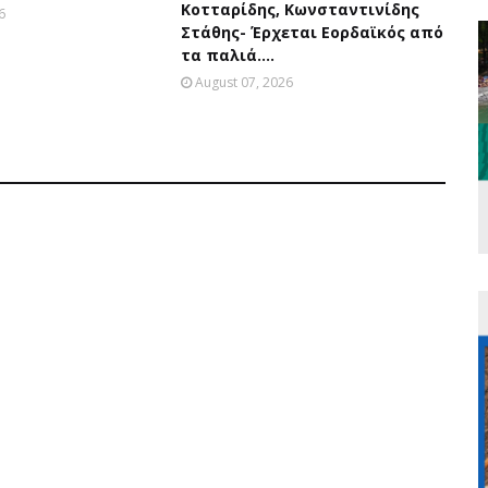
Κοτταρίδης, Κωνσταντινίδης
6
Στάθης- Έρχεται Εορδαϊκός από
τα παλιά....
August 07, 2026