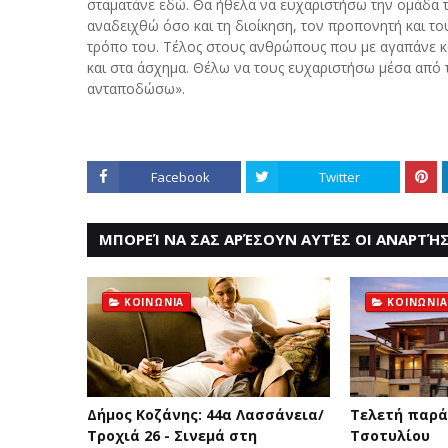
σταματάνε εδώ. Θα ήθελα να ευχαριστήσω την ομάδα τη
αναδειχθώ όσο και τη διοίκηση, τον προπονητή και το
τρόπο του. Τέλος στους ανθρώπους που με αγαπάνε κα
και στα άσχημα. Θέλω να τους ευχαριστήσω μέσα από τ
ανταποδώσω».
Facebook
Twitter
ΜΠΟΡΕΊ ΝΑ ΣΑΣ ΑΡΈΣΟΥΝ ΑΥΤΈΣ ΟΙ ΑΝΑΡΤΉΣ
ΚΟΙΝΩΝΙΑ
ΚΟΙΝΩΝΙΑ
Δήμος Κοζάνης: 44α Λασσάνεια/
Τελετή παρά
Τροχιά 26 - Σινεμά στη
Τσοτυλίου