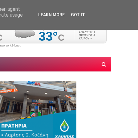
user-agent
erate usage
LEARN MORE
GOT IT
πό το k24.net