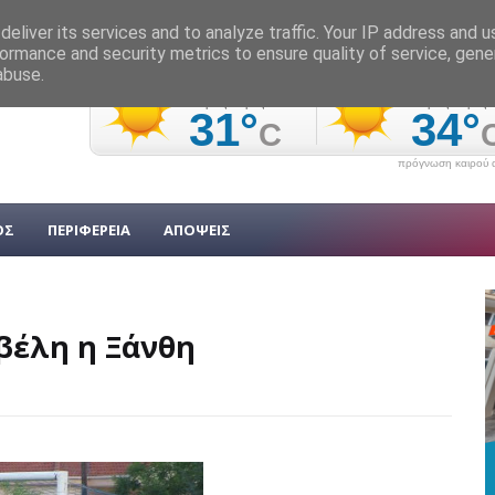
eliver its services and to analyze traffic. Your IP address and 
ormance and security metrics to ensure quality of service, gen
abuse.
πρόγνωση καιρού α
ΟΣ
ΠΕΡΙΦΕΡΕΙΑ
ΑΠΟΨΕΙΣ
βέλη η Ξάνθη