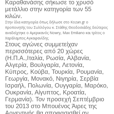
Καραθανάσης σήκωσε το χρυσό
μετάλλιο στην κατηγορία των 55
κιλών.
Στην ίδια κατηγορία όπως δήλωσε στο Kozan.gr ο
προπονητής του Συλλόγου κ. Στάθης Θεοδοσιάδης δεύτερος
αναδείχτηκε ο Αμερικανός Nowry, Max Emiliano και τρίτος ο
Χαράλαμπος Αγκαφανίδης.
Στους αγώνες συμμετείχαν
περισσότερες από 20 χώρες
(Η.Π.Α.,Ιταλία, Ρωσία, Αλβανία,
Αλγερία, Βουλγαρία, Λετονία,
Κύπρος, Κούβα, Τουρκία, Ρουμανία,
Γεωργία, Μονακό, Νιγηρία, Σερβία
Ισραήλ, Πολωνία, Ουγγαρία, Μαρόκο,
Ουκρανία, Αίγυπτος, Κροατία,
Γερμανία). Τον προσεχή Σεπτέμβριο
του 2013 στο Μπουένος Άιρες της
Αργεντινής θα αποφασισθεί αν