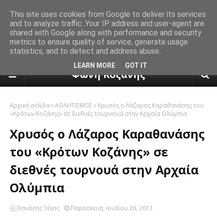
This site uses cookies from Google to deliver its services
and to analyze traffic. Your IP address and user-agent are
shared with Google along with performance and security
metrics to ensure quality of service, generate usage
statistics, and to detect and address abuse.
πρόγνωση καιρού από το k24.n
LEARN MORE
GOT IT
Φωνή Κοζάνης
Αρχική σελίδα
ΑΘΛΗΤΙΣΜΟΣ
Χρυσός ο Λάζαρος Καραθανάσης του
«Κρότων Κοζάνης» σε διεθνές τουρνουά στην Αρχαία Ολύμπια
Χρυσός ο Λάζαρος Καραθανάσης
του «Κρότων Κοζάνης» σε
διεθνές τουρνουά στην Αρχαία
Ολύμπια
Θανάσης Τέγος
Παρασκευή, Ιουλίου 26, 2013