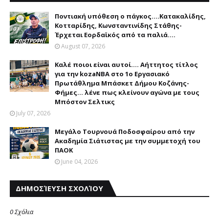
Ποντιακή υπόθεση ο πάγκος....Κατακαλίδης,
Κοτταρίδης, Κωνσταντινίδης Στάθης-
Έρχεται Εορδαϊκός από τα παλιά....
August 07, 2026
Καλέ ποιοι είναι αυτοί.... Αήττητος τίτλος
για την kozaNBA στο 1ο Εργασιακό
Πρωτάθλημα Μπάσκετ Δήμου Κοζάνης-
Φήμες... λένε πως κλείνουν αγώνα με τους
Μπόστον Σελτικς
July 07, 2026
Μεγάλο Τουρνουά Ποδοσφαίρου από την
Ακαδημία Σιάτιστας με την συμμετοχή του
ΠΑΟΚ
June 04, 2026
ΔΗΜΟΣΊΕΥΣΗ ΣΧΟΛΊΟΥ
0 Σχόλια