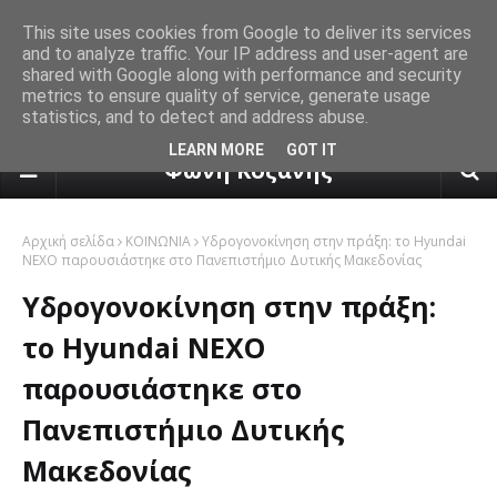
This site uses cookies from Google to deliver its services
and to analyze traffic. Your IP address and user-agent are
shared with Google along with performance and security
metrics to ensure quality of service, generate usage
statistics, and to detect and address abuse.
πρόγνωση καιρού από το k24.n
LEARN MORE
GOT IT
Φωνή Κοζάνης
Αρχική σελίδα
ΚΟΙΝΩΝΙΑ
Υδρογονοκίνηση στην πράξη: το Hyundai
NEXO παρουσιάστηκε στο Πανεπιστήμιο Δυτικής Μακεδονίας
Υδρογονοκίνηση στην πράξη:
το Hyundai NEXO
παρουσιάστηκε στο
Πανεπιστήμιο Δυτικής
Μακεδονίας