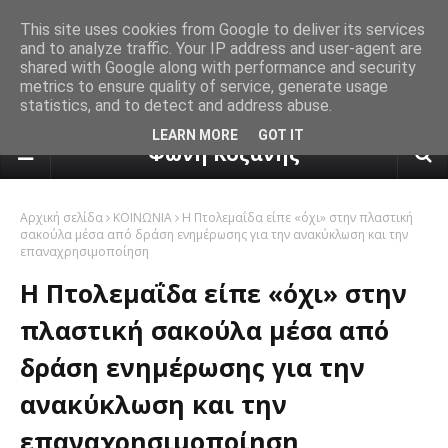
This site uses cookies from Google to deliver its services
and to analyze traffic. Your IP address and user-agent are
shared with Google along with performance and security
metrics to ensure quality of service, generate usage
statistics, and to detect and address abuse.
πρόγνωση καιρού από το k24.n
LEARN MORE
GOT IT
Φωνή Κοζάνης
Αρχική σελίδα
ΚΟΙΝΩΝΙΑ
Η Πτολεμαΐδα είπε «όχι» στην πλαστική
σακούλα μέσα από δράση ενημέρωσης για την ανακύκλωση και την
επαναχρησιμοποίηση
Η Πτολεμαΐδα είπε «όχι» στην
πλαστική σακούλα μέσα από
δράση ενημέρωσης για την
ανακύκλωση και την
επαναχρησιμοποίηση