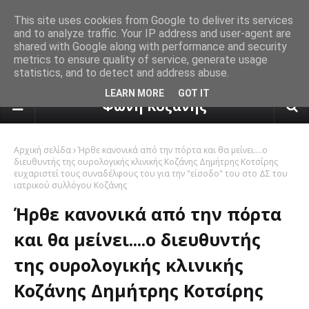
This site uses cookies from Google to deliver its services
and to analyze traffic. Your IP address and user-agent are
shared with Google along with performance and security
metrics to ensure quality of service, generate usage
statistics, and to detect and address abuse.
πρόγνωση καιρού από το k24.n
LEARN MORE
GOT IT
Φωνή Κοζάνης
Αρχική σελίδα
Ήρθε κανονικά από την πόρτα και θα μείνει....ο
διευθυντής της ουρολογικής κλινικής Κοζάνης Δημήτρης Κοτσίρης
ευχαριστεί τους συναδέλφους του για την "είσοδο" του στο ΔΣ του
ιατρικού συλλόγου Κοζάνης
Ήρθε κανονικά από την πόρτα
και θα μείνει....ο διευθυντής
της ουρολογικής κλινικής
Κοζάνης Δημήτρης Κοτσίρης