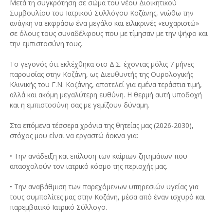
Μετά τη συγκρότηση σε σώμα του νέου Διοικητικού
Συμβουλίου του Ιατρικού Συλλόγου Κοζάνης, νιώθω την
ανάγκη να εκφράσω ένα μεγάλο και ειλικρινές «ευχαριστώ»
σε όλους τους συναδέλφους που με τίμησαν με την ψήφο και
την εμπιστοσύνη τους.
Το γεγονός ότι εκλέχθηκα στο Δ.Σ. έχοντας μόλις 7 μήνες
παρουσίας στην Κοζάνη, ως Διευθυντής της Ουρολογικής
Κλινικής του Γ.Ν. Κοζάνης, αποτελεί για εμένα τεράστια τιμή,
αλλά και ακόμη μεγαλύτερη ευθύνη. Η θερμή αυτή υποδοχή
και η εμπιστοσύνη σας με γεμίζουν δύναμη.
Στα επόμενα τέσσερα χρόνια της θητείας μας (2026-2030),
στόχος μου είναι να εργαστώ άοκνα για:
• Την ανάδειξη και επίλυση των καίριων ζητημάτων που
απασχολούν τον ιατρικό κόσμο της περιοχής μας.
• Την αναβάθμιση των παρεχόμενων υπηρεσιών υγείας για
τους συμπολίτες μας στην Κοζάνη, μέσα από έναν ισχυρό και
παρεμβατικό Ιατρικό Σύλλογο.