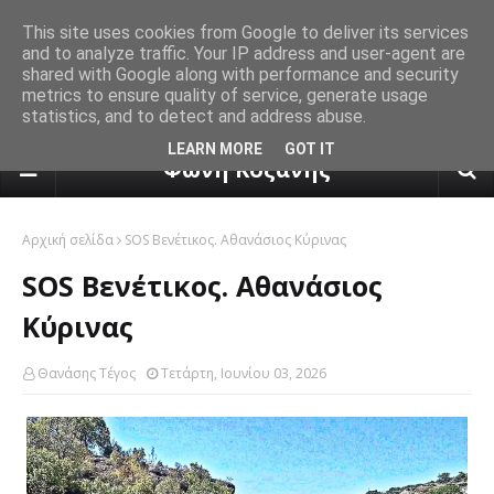
This site uses cookies from Google to deliver its services
and to analyze traffic. Your IP address and user-agent are
shared with Google along with performance and security
metrics to ensure quality of service, generate usage
statistics, and to detect and address abuse.
πρόγνωση καιρού από το k24.n
LEARN MORE
GOT IT
Φωνή Κοζάνης
Αρχική σελίδα
SOS Βενέτικος. Αθανάσιος Κύρινας
SOS Βενέτικος. Αθανάσιος
Κύρινας
Θανάσης Τέγος
Τετάρτη, Ιουνίου 03, 2026