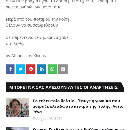
σμίλεψαν βράχια άγρια τα δροσερά του χάδια, περάσματα
αιώνια,ανθρώπων μονοπάτια.
Νερά από του ποταμού την κοίτη
θέλουν να συσσωρεύσουν
σε τσιμεντένια τείχη...και να χαθεί
στη λήθη.
by Athanasios Kirınas
ΜΠΟΡΕΊ ΝΑ ΣΑΣ ΑΡΈΣΟΥΝ ΑΥΤΈΣ ΟΙ ΑΝΑΡΤΉΣΕΙΣ
Το τελευταίο δελτίο...Έφυγε η γυναίκα που
μοίραζε ελπίδα στο κέντρο της πόλης. Αντίο
Ρένα
August 08, 2026
Όταν οι Γρεβενιώτες της Κοζάνης πιάνουν το