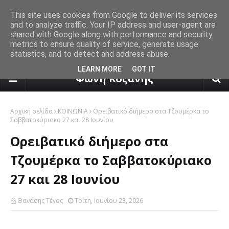
This site uses cookies from Google to deliver its services
and to analyze traffic. Your IP address and user-agent are
shared with Google along with performance and security
metrics to ensure quality of service, generate usage
statistics, and to detect and address abuse.
πρόγνωση καιρού από το k24.n
LEARN MORE
GOT IT
Φωνή Κοζάνης
Αρχική σελίδα
ΚΟΙΝΩΝΙΑ
Oρειβατικό διήμερο στα Τζουμέρκα το
Σαββατοκύριακο 27 και 28 Ιουνίου
Oρειβατικό διήμερο στα
Τζουμέρκα το Σαββατοκύριακο
27 και 28 Ιουνίου
Θανάσης Τέγος
Τρίτη, Ιουνίου 23, 2026