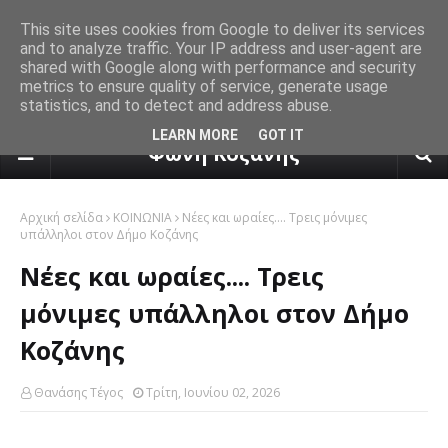
This site uses cookies from Google to deliver its services
and to analyze traffic. Your IP address and user-agent are
shared with Google along with performance and security
metrics to ensure quality of service, generate usage
statistics, and to detect and address abuse.
πρόγνωση καιρού από το k24.n
LEARN MORE
GOT IT
Φωνή Κοζάνης
Αρχική σελίδα
ΚΟΙΝΩΝΙΑ
Nέες και ωραίες.... Τρεις μόνιμες
υπάλληλοι στον Δήμο Κοζάνης
Nέες και ωραίες.... Τρεις
μόνιμες υπάλληλοι στον Δήμο
Κοζάνης
Θανάσης Τέγος
Τρίτη, Ιουνίου 02, 2026