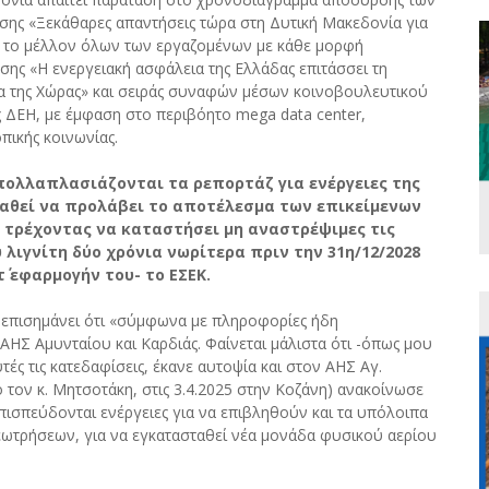
ησης «Ξεκάθαρες απαντήσεις τώρα στη Δυτική Μακεδονία για
αι το μέλλον όλων των εργαζομένων με κάθε μορφή
σης «Η ενεργειακή ασφάλεια της Ελλάδας επιτάσσει τη
μα της Χώρας» και σειράς συναφών μέσων κοινοβουλευτικού
 ΔΕΗ, με έμφαση στο περιβόητο mega data center,
ικής κοινωνίας.
πολλαπλασιάζονται τα ρεπορτάζ για ενέργειες της
παθεί να προλάβει το αποτέλεσμα των επικείμενων
, τρέχοντας να καταστήσει μη αναστρέψιμες τις
λιγνίτη δύο χρόνια νωρίτερα πριν την 31η/12/2028
τ΄ εφαρμογήν του- το ΕΣΕΚ.
χα επισημάνει ότι «σύμφωνα με πληροφορίες ήδη
ΑΗΣ Αμυνταίου και Καρδιάς. Φαίνεται μάλιστα ότι -όπως μου
τές τις κατεδαφίσεις, έκανε αυτοψία και στον ΑΗΣ Αγ.
 τον κ. Μητσοτάκη, στις 3.4.2025 στην Κοζάνη) ανακοίνωσε
 επισπεύδονται ενέργειες για να επιβληθούν και τα υπόλοιπα
 γεωτρήσεων, για να εγκατασταθεί νέα μονάδα φυσικού αερίου