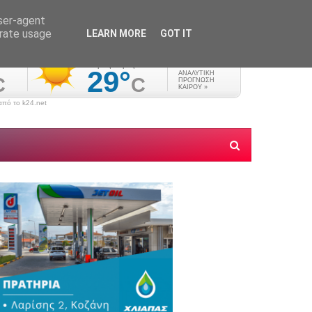
user-agent
erate usage
LEARN MORE
GOT IT
πό το k24.net