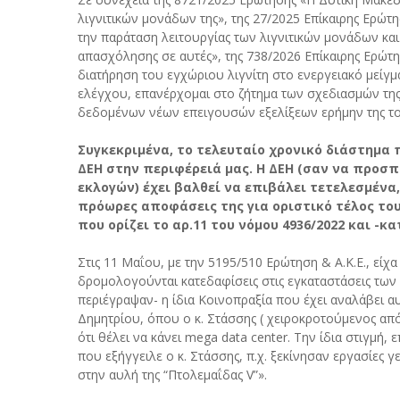
λιγνιτικών μονάδων της», της 27/2025 Επίκαιρης Ερώτ
την παράταση λειτουργίας των λιγνιτικών μονάδων κ
απασχόλησης σε αυτές», της 738/2026 Επίκαιρης Ερώτη
διατήρηση του εγχώριου λιγνίτη στο ενεργειακό μείγ
ελέγχου, επανέρχομαι στο ζήτημα των σχεδιασμών της
δεδομένων νέων επειγουσών εξελίξεων ερήμην της τοπ
Συγκεκριμένα, το τελευταίο χρονικό διάστημα 
ΔΕΗ στην περιφέρειά μας. Η ΔΕΗ (σαν να προσ
εκλογών) έχει βαλθεί να επιβάλει τετελεσμένα
πρόωρες αποφάσεις της για οριστικό τέλος του 
που ορίζει το αρ.11 του νόμου 4936/2022 και -κα
Στις 11 Μαΐου, με την 5195/510 Ερώτηση & Α.Κ.Ε., εί
δρομολογούνται κατεδαφίσεις στις εγκαταστάσεις των 
περιέγραψαν- η ίδια Κοινοπραξία που έχει αναλάβει αυ
Δημητρίου, όπου ο κ. Στάσσης ( χειροκροτούμενος από
ότι θέλει να κάνει mega data center. Την ίδια στιγμή,
που εξήγγειλε ο κ. Στάσσης, π.χ. ξεκίνησαν εργασίες
στην αυλή της “Πτολεμαΐδας V”».