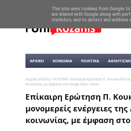
This site uses cookies from Google to d
are shared with Google along with perf
statistics, and to detect and address 
ΑΡΧΙΚΗ
ΚΟΙΝΩΝΙΑ
ΠΟΛΙΤΙΚΑ
ΑΘΛΗΤΙΣΜ
Αρχική σελίδα
ΠΟΛΙΤΙΚΑ
Επίκαιρη Ερώτηση Π. Κουκουλόπουλο
κοινωνίας, με έμφαση στο mega data center
Επίκαιρη Ερώτηση Π. Κου
μονομερείς ενέργειες της
κοινωνίας, με έμφαση στο