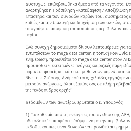
Δυστυχώς, επιβεβαιώθηκα άμεσα από τα γεγονότα. Σ
αναρτήθηκε η Πρόσκληση «Κατεδάφιση / Αποξήλωση πέ
Σπαστήρα και των συνοδών κτιρίων του, συστήματος α
καθώς και την διαλογή και διαχείριση των υλικών, στ
υπογράψατε απόφαση τροποποίησης περιβαλλοντικών ό
αερίου.
Ενώ συνεχή δημοσιεύματα δίνουν λεπτομέρειες για τα
εντυπώσεων το mega data center, η τοπική κοινωνία έ
ενημέρωση, προωθείται το mega data center στον ΑΗΣ
προϋποθέτει εκτεταμένες ανάγκες και ριζικές παρεμβάσ
αρμόδιοι φορείς και κάτοικοι μαθαίνουν αιφνιδιαστικά
δίνει ο κ. Στάσσης. Ανάμεσά τους, χιλιάδες εργαζόμενο
μετρούν ανέργους, όλοι εξαιτίας σας σε πλήρη αβεβαι
της “ενός ανδρός αρχής”.
Δεδομένων των ανωτέρω, ερωτάται ο κ. Υπουργός:
1) Για κάθε μία από τις ενέργειες του σχεδίου της ΔΕΗ,
αδειοδοτικές αποφάσεις (σύμφωνα με την περιβαλλοντ
εκδοθεί και πως είναι δυνατόν να προωθείται ερήμην τ