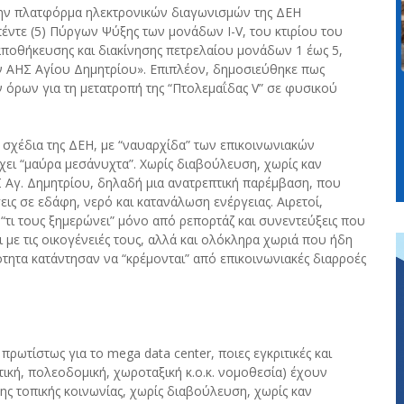
την πλατφόρμα ηλεκτρονικών διαγωνισμών της ΔΕΗ
ντε (5) Πύργων Ψύξης των μονάδων I-V, του κτιρίου του
ποθήκευσης και διακίνησης πετρελαίου μονάδων 1 έως 5,
ον ΑΗΣ Αγίου Δημητρίου». Επιπλέον, δημοσιεύθηκε πως
ρων για τη μετατροπή της “Πτολεμαΐδας V” σε φυσικού
 σχέδια της ΔΕΗ, με “ναυαρχίδα” των επικοινωνιακών
χει “μαύρα μεσάνυχτα”. Χωρίς διαβούλευση, χωρίς καν
 Αγ. Δημητρίου, δηλαδή μια ανατρεπτική παρέμβαση, που
εις σε εδάφη, νερό και κατανάλωση ενέργειας. Αιρετοί,
 “τι τους ξημερώνει” μόνο από ρεπορτάζ και συνεντεύξεις που
ι με τις οικογένειές τους, αλλά και ολόκληρα χωριά που ήδη
ότητα κατάντησαν να “κρέμονται” από επικοινωνιακές διαρροές
 πρωτίστως για το mega data center, ποιες εγκριτικές και
ική, πολεοδομική, χωροταξική κ.ο.κ. νομοθεσία) έχουν
ης τοπικής κοινωνίας, χωρίς διαβούλευση, χωρίς καν