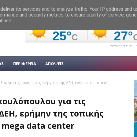
eliver its services and to analyze traffic. Your IP address and 
ormance and security metrics to ensure quality of service, gen
abuse.
πρόγνωση καιρού α
ΟΣ
ΠΕΡΙΦΕΡΕΙΑ
ΑΠΟΨΕΙΣ
υ για τις μονομερείς ενέργειες της ΔΕΗ, ερήμην της τοπικής
κουλόπουλου για τις
 ΔΕΗ, ερήμην της τοπικής
 mega data center