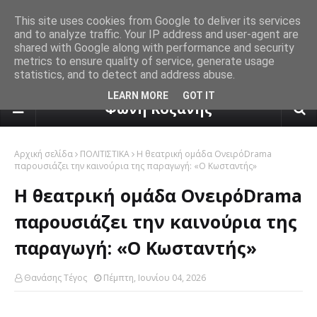
This site uses cookies from Google to deliver its services
and to analyze traffic. Your IP address and user-agent are
shared with Google along with performance and security
metrics to ensure quality of service, generate usage
statistics, and to detect and address abuse.
πρόγνωση καιρού από το k24.n
LEARN MORE
GOT IT
Φωνή Κοζάνης
Αρχική σελίδα
ΠΟΛΙΤΙΣΤΙΚΑ
Η θεατρική ομάδα ΟνειρόDrama
παρουσιάζει την καινούρια της παραγωγή: «Ο Κωσταντής»
Η θεατρική ομάδα ΟνειρόDrama
παρουσιάζει την καινούρια της
παραγωγή: «Ο Κωσταντής»
Θανάσης Τέγος
Πέμπτη, Ιουνίου 04, 2026