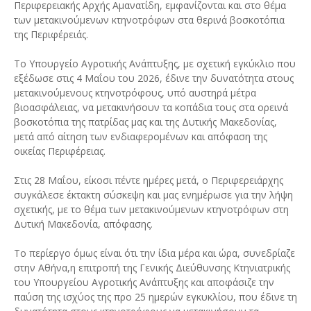
Περιφερειακής Αρχής Αμανατίδη, εμφανίζονται και στο θέμα
των μετακινούμενων κτηνοτρόφων στα θερινά βοσκοτόπια
της Περιφέρειάς.
Το Υπουργείο Αγροτικής Ανάπτυξης, με σχετική εγκύκλιο που
εξέδωσε στις 4 Μαΐου του 2026, έδινε την δυνατότητα στους
μετακινούμενους κτηνοτρόφους, υπό αυστηρά μέτρα
βιοασφάλειας, να μετακινήσουν τα κοπάδια τους στα ορεινά
βοσκοτόπια της πατρίδας μας και της Δυτικής Μακεδονίας,
μετά από αίτηση των ενδιαφερομένων και απόφαση της
οικείας Περιφέρειας.
Στις 28 Μαΐου, είκοσι πέντε ημέρες μετά, ο Περιφερειάρχης
συγκάλεσε έκτακτη σύσκεψη και μας ενημέρωσε για την λήψη
σχετικής, με το θέμα των μετακινούμενων κτηνοτρόφων στη
Δυτική Μακεδονία, απόφασης.
Το περίεργο όμως είναι ότι την ίδια μέρα και ώρα, συνεδρίαζε
στην Αθήνα,η επιτροπή της Γενικής Διεύθυνσης Κτηνιατρικής
του Υπουργείου Αγροτικής Ανάπτυξης και αποφάσιζε την
παύση της ισχύος της προ 25 ημερών εγκυκλίου, που έδινε τη