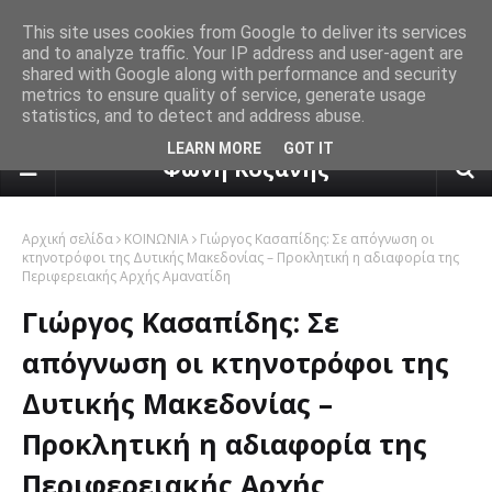
This site uses cookies from Google to deliver its services
and to analyze traffic. Your IP address and user-agent are
shared with Google along with performance and security
metrics to ensure quality of service, generate usage
statistics, and to detect and address abuse.
πρόγνωση καιρού από το k24.n
LEARN MORE
GOT IT
Φωνή Κοζάνης
Αρχική σελίδα
ΚΟΙΝΩΝΙΑ
Γιώργος Κασαπίδης: Σε απόγνωση οι
κτηνοτρόφοι της Δυτικής Μακεδονίας – Προκλητική η αδιαφορία της
Περιφερειακής Αρχής Αμανατίδη
Γιώργος Κασαπίδης: Σε
απόγνωση οι κτηνοτρόφοι της
Δυτικής Μακεδονίας –
Προκλητική η αδιαφορία της
Περιφερειακής Αρχής