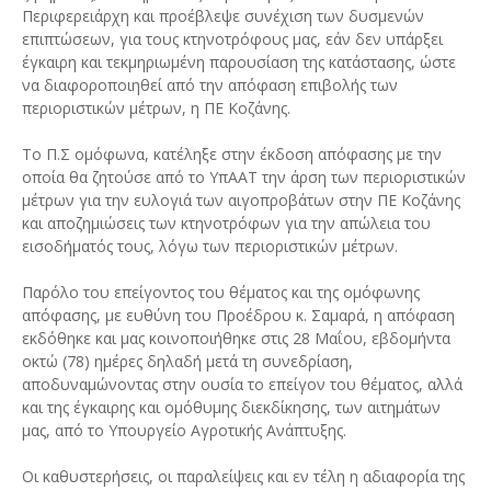
Περιφερειάρχη και προέβλεψε συνέχιση των δυσμενών
επιπτώσεων, για τους κτηνοτρόφους μας, εάν δεν υπάρξει
έγκαιρη και τεκμηριωμένη παρουσίαση της κατάστασης, ώστε
να διαφοροποιηθεί από την απόφαση επιβολής των
περιοριστικών μέτρων, η ΠΕ Κοζάνης.
Το Π.Σ ομόφωνα, κατέληξε στην έκδοση απόφασης με την
οποία θα ζητούσε από το ΥπΑΑΤ την άρση των περιοριστικών
μέτρων για την ευλογιά των αιγοπροβάτων στην ΠΕ Κοζάνης
και αποζημιώσεις των κτηνοτρόφων για την απώλεια του
εισοδήματός τους, λόγω των περιοριστικών μέτρων.
Παρόλο του επείγοντος του θέματος και της ομόφωνης
απόφασης, με ευθύνη του Προέδρου κ. Σαμαρά, η απόφαση
εκδόθηκε και μας κοινοποιήθηκε στις 28 Μαΐου, εβδομήντα
οκτώ (78) ημέρες δηλαδή μετά τη συνεδρίαση,
αποδυναμώνοντας στην ουσία το επείγον του θέματος, αλλά
και της έγκαιρης και ομόθυμης διεκδίκησης, των αιτημάτων
μας, από το Υπουργείο Αγροτικής Ανάπτυξης.
Οι καθυστερήσεις, οι παραλείψεις και εν τέλη η αδιαφορία της