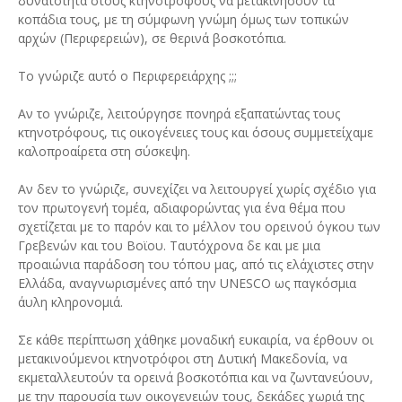
δυνατότητα στους κτηνοτρόφους να μετακινήσουν τα
κοπάδια τους, με τη σύμφωνη γνώμη όμως των τοπικών
αρχών (Περιφερειών), σε θερινά βοσκοτόπια.
Το γνώριζε αυτό ο Περιφερειάρχης ;;;
Αν το γνώριζε, λειτούργησε πονηρά εξαπατώντας τους
κτηνοτρόφους, τις οικογένειες τους και όσους συμμετείχαμε
καλοπροαίρετα στη σύσκεψη.
Αν δεν το γνώριζε, συνεχίζει να λειτουργεί χωρίς σχέδιο για
τον πρωτογενή τομέα, αδιαφορώντας για ένα θέμα που
σχετίζεται με το παρόν και το μέλλον του ορεινού όγκου των
Γρεβενών και του Βοϊου. Ταυτόχρονα δε και με μια
προαιώνια παράδοση του τόπου μας, από τις ελάχιστες στην
Ελλάδα, αναγνωρισμένες από την UNESCO ως παγκόσμια
άυλη κληρονομιά.
Σε κάθε περίπτωση χάθηκε μοναδική ευκαιρία, να έρθουν οι
μετακινούμενοι κτηνοτρόφοι στη Δυτική Μακεδονία, να
εκμεταλλευτούν τα ορεινά βοσκοτόπια και να ζωντανεύουν,
με την παρουσία των οικογενειών τους, δεκάδες χωριά της