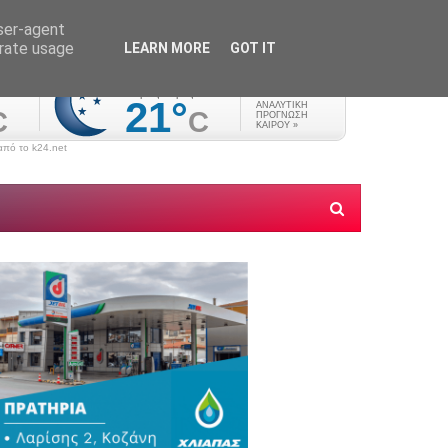
user-agent
erate usage
LEARN MORE
GOT IT
πό το k24.net