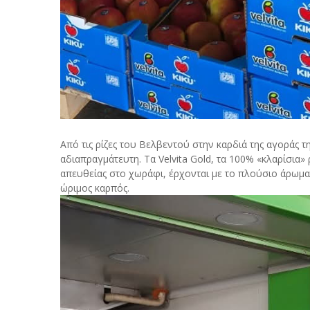
Από τις ρίζες του Βελβεντού στην καρδιά της αγοράς τ
αδιαπραγμάτευτη. Τα Velvita Gold, τα 100% «κλαρίσια»
απευθείας στο χωράφι, έρχονται με το πλούσιο άρωμα
ώριμος καρπός.