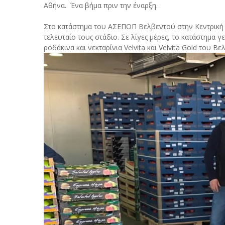
Αθήνα. Ένα βήμα πριν την έναρξη.
Στο κατάστημα του ΑΣΕΠΟΠ Βελβεντού στην Κεντρική 
τελευταίο τους στάδιο. Σε λίγες μέρες, το κατάστημα γ
ροδάκινα και νεκταρίνια Velvita και Velvita Gold του Βε