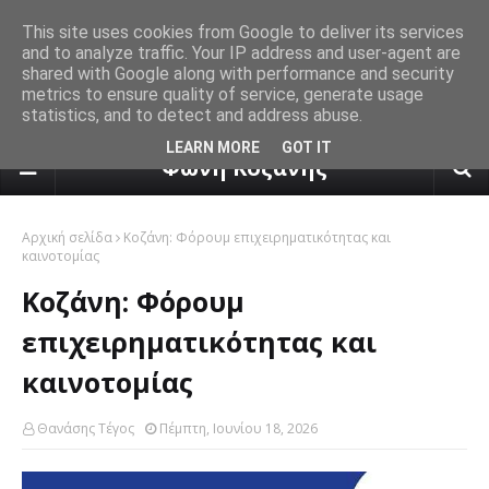
This site uses cookies from Google to deliver its services
and to analyze traffic. Your IP address and user-agent are
shared with Google along with performance and security
metrics to ensure quality of service, generate usage
statistics, and to detect and address abuse.
πρόγνωση καιρού από το k24.n
LEARN MORE
GOT IT
Φωνή Κοζάνης
Αρχική σελίδα
Κοζάνη: Φόρουμ επιχειρηματικότητας και
καινοτομίας
Κοζάνη: Φόρουμ
επιχειρηματικότητας και
καινοτομίας
Θανάσης Τέγος
Πέμπτη, Ιουνίου 18, 2026