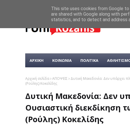
This site uses cookies from Google to d
are shared with Google along with perf
statistics, and to detect and address 
ΑΡΧΙΚΗ
ΚΟΙΝΩΝΙΑ
ΠΟΛΙΤΙΚΑ
ΑΘΛΗΤΙΣΜ
Αρχική σελίδα
ΑΠΟΨΕΙΣ
Δυτική Μακεδονία: Δεν υπάρχει π
(Ρούλης) Κοκελίδης
Δυτική Μακεδονία: Δεν υ
Ουσιαστική διεκδίκηση τ
(Ρούλης) Κοκελίδης