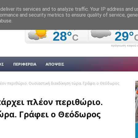
eliver its services and to analyze traffic. Your IP address and 
ormance and security metrics to ensure quality of service, gen
abuse.
πρόγνωση καιρού α
ΟΣ
ΠΕΡΙΦΕΡΕΙΑ
ΑΠΟΨΕΙΣ
λέον περιθώριο. Ουσιαστική διεκδίκηση τώρα. Γράφει ο Θεόδωρος
πάρχει πλέον περιθώριο.
ώρα. Γράφει ο Θεόδωρος