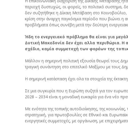
Η επικοινωνιακή διαχείριση της Δίκαιης Μετάβασης ήτα
περιοχή δυστυχώς, οι φορείς, το πολιτικό συστημα, δ
δεν συζητήθηκε η Δίκαιη Μετάβαση στο Κοινοβούλιο, 
κρίση στην άναρχη παγκόσμια περίοδο που βιώνει η 
προβλήματα όπως συνέβη μετά την δεύτερη ενεργειακή
Ήδη το ενεργειακό πρόβλημα θα είναι για μεγά
Δυτική Μακεδονία δεν έχει αλλα περιθώρια. Η 
σχέδιο, καμία συμμετοχή των φορέων της τοπι
Μάλλον η σημερινή πολιτική εξουσία θεωρεί τους Δημά
τραγική συνάντηση στο επιτελικό Μαξίμου με τους Δημ
Η σημερινή κατάσταση έχει ολα τα στοιχεία της έκτακτη
Σε μια συγκυρία που η Ευρώπη συζητά για τον ευρωπα
2028 – 2034 είναι η μοναδική ευκαιρία για ένα νέο πρα
Με ενότητα της τοπικής αυτοδιοίκησης, της κοινωνίας,
στρατηγική, για πρωτοβουλίες σε Εθνικό και Ευρωπαϊκό
ενεργητικές συμμετοχές, με οργάνωση, με επιχειρήματ