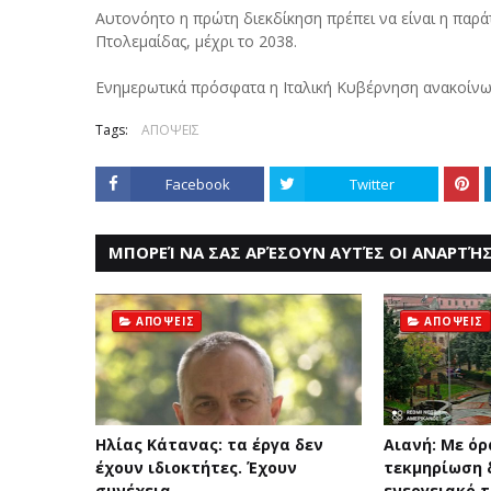
Αυτονόητο η πρώτη διεκδίκηση πρέπει να είναι η παρά
Πτολεμαίδας, μέχρι το 2038.
Ενημερωτικά πρόσφατα η Ιταλική Κυβέρνηση ανακοίνωσ
Tags:
ΑΠΟΨΕΙΣ
Facebook
Twitter
ΜΠΟΡΕΊ ΝΑ ΣΑΣ ΑΡΈΣΟΥΝ ΑΥΤΈΣ ΟΙ ΑΝΑΡΤΉΣ
ΑΠΟΨΕΙΣ
ΑΠΟΨΕΙΣ
Ηλίας Κάτανας: τα έργα δεν
Αιανή: Με όρ
έχουν ιδιοκτήτες. Έχουν
τεκμηρίωση δ
συνέχεια....
ενεργειακό τ