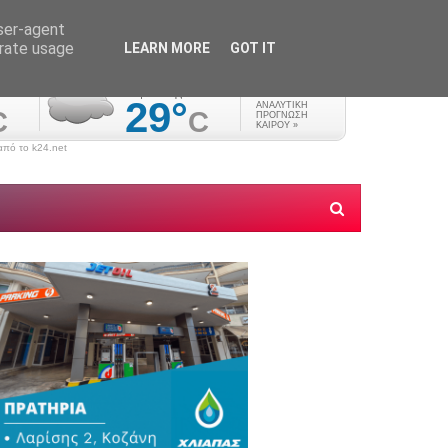
user-agent
erate usage
LEARN MORE
GOT IT
πό το k24.net