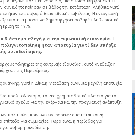
ν μια μεγάλη πολιτική κοροϊδία, μια ουσιαστική φούσκα. Η
εν συνειδητοποίησαν σε βάθος την κατάσταση. Αλήθεια γιατί
δεν ήταν ένα σοβαρό θεμα εθνικής εμβέλειας; Η ενεργειακή
ανθρωπότητα μπορεί να δημιουργήσει σοβαρά πληθωριστικά
 κρίση το 1979.
λο διάστημα πληγή για την ευρωπαϊκή οικονομία. Η
απολιγνιτοποίηση ήταν αποτυχία γιατί δεν υπήρξε
κής αυτοδιοίκησης.
ρχους “κλητήρες της κεντρικής εξουσίας”, αυτό ανέδειξε η
άρχους της Περιφέρειας.
ς ανάγκης, γιατί η Δίκαιη Μετάβαση είναι μια μεγάλη αποτυχία.
ϊκό προϋπολογισμό, το νέο χρηματοδοτικό πλαίσιο για το
γματικό σχέδιο για την ενέργεια και την πραγματική ανάπτυξη.
 των πολιτικών, κοινωνικών φορέων απαιτείται κοινή
 επίπεδο για συμμαχίες. Τώρα είναι η περίοδος για
α για σοβαρή διεκδίκηση.