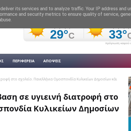
eliver its services and to analyze traffic. Your IP address and 
ormance and security metrics to ensure quality of service, gen
abuse.
πρόγνωση καιρού α
ΟΣ
ΠΕΡΙΦΕΡΕΙΑ
ΑΠΟΨΕΙΣ
τροφή στο σχολείο. Πανελλήνια Ομοσπονδία Κυλικείων Δημοσίων κάι
αση σε υγιεινή διατροφή στο
σπονδία Κυλικείων Δημοσίων