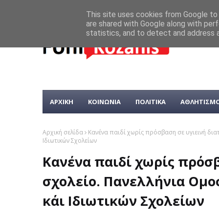
This site uses cookies from Google to d
are shared with Google along with perf
statistics, and to detect and address 
ΑΡΧΙΚΗ
ΚΟΙΝΩΝΙΑ
ΠΟΛΙΤΙΚΑ
ΑΘΛΗΤΙΣΜ
Αρχική σελίδα
Κανένα παιδί χωρίς πρόσβαση σε υγιεινή δια
Ιδιωτικών Σχολείων
Κανένα παιδί χωρίς πρόσβ
σχολείο. Πανελλήνια Ομο
κάι Ιδιωτικών Σχολείων