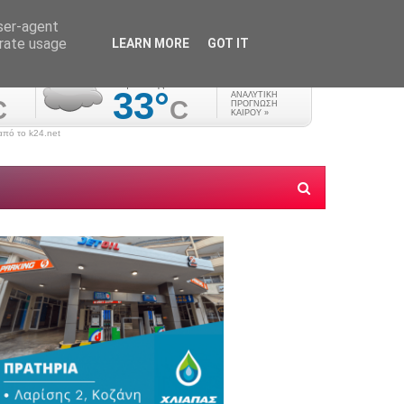
user-agent
erate usage
LEARN MORE
GOT IT
πό το k24.net