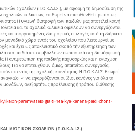
τικών Σχολείων (Π.Ο.Κ.Δ.Ι.Σ.), με αφορμή τη δημοσίευση της
ων σχολικών κυλικείων, επιθυμεί να απευθυνθεί πρωτίστως
οινότητα Η υγιεινή διατροφή των παιδιών μας αποτελεί κοινή
 Πολιτεία και τα σχολικά κυλικεία οφείλουν να συνεργάζονται
κές και ισορροπημένες διατροφικές επιλογές κατά τη διάρκεια
τον μοναδικό χώρο εντός του σχολείου που λειτουργεί με
αρχές και έχει ως αποκλειστικό σκοπό τήν εξυπηρέτηση των
ίπλα στα παιδιά και συμβάλλουν ουσιαστικά στη διαμόρφωσή
α Η αντιμετώπιση της παιδικής παχυσαρκίας και η ενίσχυση
υς. Για να επιτευχθούν όμως, απαιτείται συνεργασία,
ούνται εντός της σχολικής κοινότητας. Η Π.Ο.Κ.ΔΙ.Σ. θεωρεί
 αναγκαίο: ✓ να εφαρμόζονται οι ίδιοι κανόνες για όλα τα
κών μονάδων, ανεξαρτήτως προέλευσης ή τρόπου διάθεσής
kylikeion-paremvaseis-gia-ti-nea-kya-kanena-paidi-choris-
 ΙΔΙΩΤΙΚΩΝ ΣΧΟΛΕΙΩΝ (Π.Ο.Κ.Δ.Ι.Σ.)