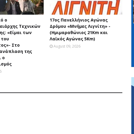
ό ο
17ος Πανελλήνιος Αγώνας
ειάρχης Τεχνικών
Δρόμου «Μνήμες Λιγνίτη» -
ης: «Είμαι των
(Ημιμαραθώνιος 21Km και
 του
Λαϊκός Αγώνας 5Km)
ος»- Στο
August 09, 2026
 ανάπλαση της
ι ο
ισμός
6