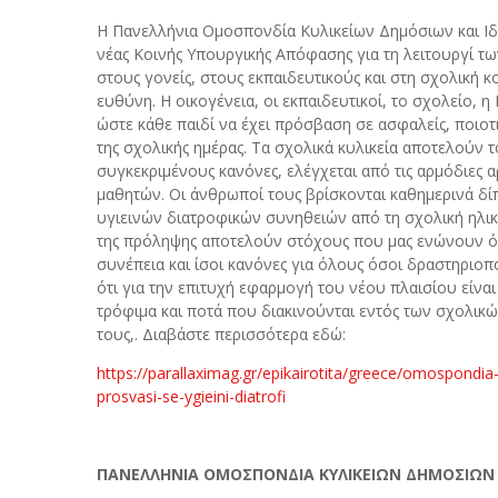
Η Πανελλήνια Ομοσπονδία Κυλικείων Δημόσιων και Ιδιω
νέας Κοινής Υπουργικής Απόφασης για τη λειτουργί τ
στους γονείς, στους εκπαιδευτικούς και στη σχολική κ
ευθύνη. Η οικογένεια, οι εκπαιδευτικοί, το σχολείο, η
ώστε κάθε παιδί να έχει πρόσβαση σε ασφαλείς, ποιοτι
της σχολικής ημέρας. Τα σχολικά κυλικεία αποτελούν 
συγκεκριμένους κανόνες, ελέγχεται από τις αρμόδιες 
μαθητών. Οι άνθρωποί τους βρίσκονται καθημερινά δ
υγιεινών διατροφικών συνηθειών από τη σχολική ηλικί
της πρόληψης αποτελούν στόχους που μας ενώνουν όλο
συνέπεια και ίσοι κανόνες για όλους όσοι δραστηριοποι
ότι για την επιτυχή εφαρμογή του νέου πλαισίου είναι
τρόφιμα και ποτά που διακινούνται εντός των σχολι
τους,. Διαβάστε περισσότερα εδώ:
https://parallaximag.gr/epikairotita/greece/omospondia-
prosvasi-se-ygieini-diatrofi
ΠΑΝΕΛΛΗΝΙΑ ΟΜΟΣΠΟΝΔΙΑ ΚΥΛΙΚΕΙΩΝ ΔΗΜΟΣΙΩΝ ΚΑΙ