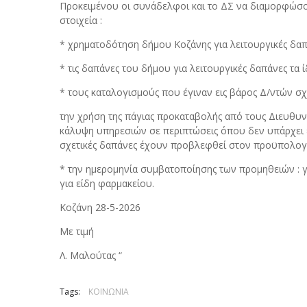
Προκειμένου οι συνάδελφοι και το ΔΣ να διαμορφώσ
στοιχεία :
* χρηματοδότηση δήμου Κοζάνης για λειτουργικές δα
* τις δαπάνες του δήμου για λειτουργικές δαπάνες τα
* τους καταλογισμούς που έγιναν εις βάρος Δ/ντών 
την χρήση της πάγιας προκαταβολής από τους Διευθυν
κάλυψη υπηρεσιών σε περιπτώσεις όπου δεν υπάρχει 
σχετικές δαπάνες έχουν προβλεφθεί στον προϋπολογ
* την ημερομηνία συμβατοποίησης των προμηθειών : για
για είδη φαρμακείου.
Κοζάνη 28-5-2026
Με τιμή
Λ. Μαλούτας “
Tags:
ΚΟΙΝΩΝΙΑ