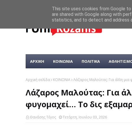
This site uses cookies from Google to d
are shared with Google along with perf
statistics, and to detect and address 
ΑΡΧΙΚΗ
ΚΟΙΝΩΝΙΑ
ΠΟΛΙΤΙΚΑ
ΑΘΛΗΤΙΣΜ
Αρχική σελίδα
ΚΟΙΝΩΝΙΑ
Λάζαρος Μαλούτας: Για άλλη μια φ
Λάζαρος Μαλούτας: Για άλ
φυγομαχεί... Το δις εξαμαρ
Θανάσης Τέγος
Τετάρτη, Ιουνίου 03, 2026