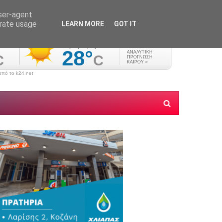
user-agent
erate usage
LEARN MORE
GOT IT
πό το k24.net