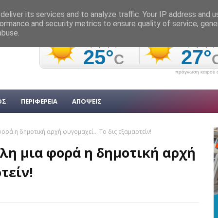
eliver its services and to analyze traffic. Your IP address and 
ormance and security metrics to ensure quality of service, gen
abuse.
πρόγνωση καιρού α
ΟΣ
ΠΕΡΙΦΕΡΕΙΑ
ΑΠΟΨΕΙΣ
ορά η δημοτική αρχή φυγομαχεί... Το δις εξαμαρτείν!
λη μια φορά η δημοτική αρχή
τείν!