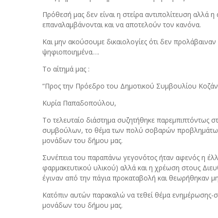
Πρόθεσή μας δεν είναι η στείρα αντιπολίτευση αλλά 
επαναλαμβάνονται και να αποτελούν τον κανόνα.
Και μην ακούσουμε δικαιολογίες ότι δεν προλάβαιναν 
ψηφιοποιημένα….
Το αίτημά μας :
“Προς την Πρόεδρο του Δημοτικού Συμβουλίου Κοζά
Κυρία Παπαδοπούλου,
Το τελευταίο διάστημα συζητήθηκε παρεμπιπτόντως σ
συμβούλων, το θέμα των πολύ σοβαρών προβλημάτων
μονάδων του δήμου μας.
Συνέπεια του παραπάνω γεγονότος ήταν αφενός η έλλε
φαρμακευτικού υλικού) αλλά και η χρέωση στους Δι
έγιναν από την πάγια προκαταβολή και θεωρήθηκαν μη 
Κατόπιν αυτών παρακαλώ να τεθεί θέμα ενημέρωσης-σ
μονάδων του δήμου μας.