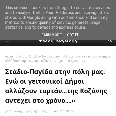
This site uses cookies from Google to deliver its services
and to analyze traffic. Your IP address and user-agent are
shared with Google along with performance and security
metrics to ensure quality of service, generate usage
statistics, and to detect and address abuse.
πρόγνωση καιρού από το k24.n
LEARN MORE
GOT IT
Φωνή Κοζάνης
Αρχική σελίδα
Στάδιο-Παγίδα στην πόλη μας: Ενώ οι γειτονικοί Δήμοι
αλλάζουν ταρτάν...της Κοζάνης αντέχει στο χρόνο....»
Στάδιο-Παγίδα στην πόλη μας:
Ενώ οι γειτονικοί Δήμοι
αλλάζουν ταρτάν...της Κοζάνης
αντέχει στο χρόνο....»
Θανάσης Τέγος
Τρίτη, Ιουνίου 23, 2026