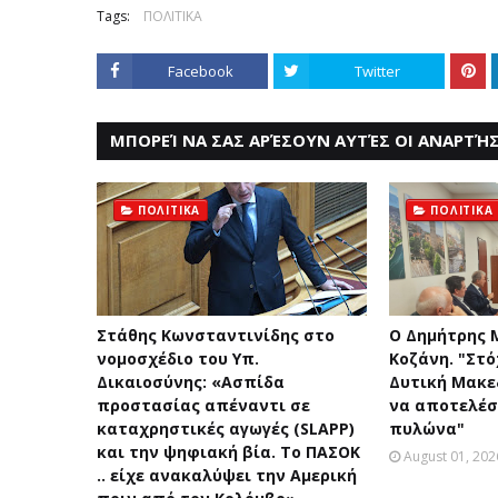
Tags:
ΠΟΛΙΤΙΚΑ
Facebook
Twitter
ΜΠΟΡΕΊ ΝΑ ΣΑΣ ΑΡΈΣΟΥΝ ΑΥΤΈΣ ΟΙ ΑΝΑΡΤΉΣ
ΠΟΛΙΤΙΚΑ
ΠΟΛΙΤΙΚΑ
Στάθης Κωνσταντινίδης στο
Ο Δημήτρης 
νομοσχέδιο του Υπ.
Κοζάνη. "Στό
Δικαιοσύνης: «Ασπίδα
Δυτική Μακεδ
προστασίας απέναντι σε
να αποτελέσ
καταχρηστικές αγωγές (SLAPP)
πυλώνα"
και την ψηφιακή βία. Το ΠΑΣΟΚ
August 01, 202
.. είχε ανακαλύψει την Αμερική