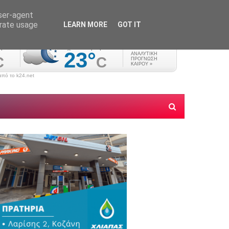
user-agent
erate usage
LEARN MORE
GOT IT
πό το k24.net