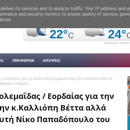
eliver its services and to analyze traffic. Your IP address and 
ormance and security metrics to ensure quality of service, gen
abuse.
πρόγνωση καιρού α
ΟΣ
ΠΕΡΙΦΕΡΕΙΑ
ΑΠΟΨΕΙΣ
/ Εορδαίας για την ανάπτυξη Ευχαριστούμε την κ.Καλλιόπη Βέττα
λληνικού Παλμού
λεμαΐδας / Εορδαίας για την
ην κ.Καλλιόπη Βέττα αλλά
ευτή Νίκο Παπαδόπουλο του