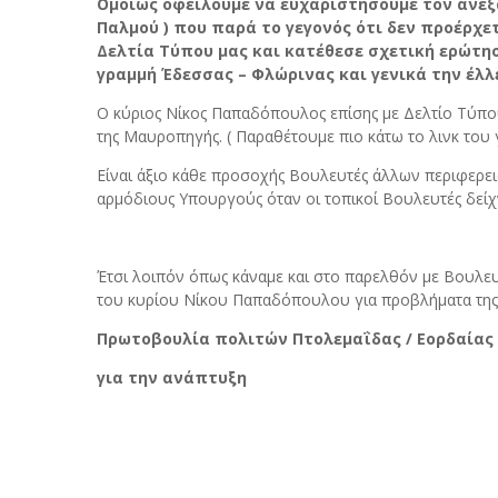
Ομοίως οφείλουμε να ευχαριστήσουμε τον ανεξ
Παλμού ) που παρά το γεγονός ότι δεν προέρχ
Δελτία Τύπου μας και κατέθεσε σχετική ερώτη
γραμμή Έδεσσας – Φλώρινας και γενικά την έλλ
Ο κύριος Νίκος Παπαδόπουλος επίσης με Δελτίο Τύπο
της Μαυροπηγής. ( Παραθέτουμε πιο κάτω το λινκ του γρ
Είναι άξιο κάθε προσοχής Βουλευτές άλλων περιφερει
αρμόδιους Υπουργούς όταν οι τοπικοί Βουλευτές δείχ
Έτσι λοιπόν όπως κάναμε και στο παρελθόν με Βουλευτ
του κυρίου Νίκου Παπαδόπουλου για προβλήματα της π
Πρωτοβουλία πολιτών Πτολεμαΐδας / Εορδαίας
για την ανάπτυξη