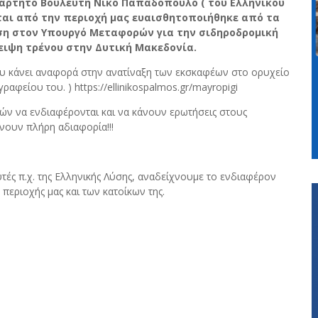
άρτητο Βουλευτή Νίκο Παπαδόπουλο ( του Ελληνικού
εται από την περιοχή μας ευαισθητοποιήθηκε από τα
ση στον Υπουργό Μεταφορών για την σιδηροδρομική
ειψη τρένου στην Δυτική Μακεδονία.
υ κάνει αναφορά στην ανατίναξη των εκσκαφέων στο ορυχείο
αφείου του. ) https://ellinikospalmos.gr/mayropigi
ών να ενδιαφέρονται και να κάνουν ερωτήσεις στους
νουν πλήρη αδιαφορία!!!
ές π.χ. της Ελληνικής Λύσης, αναδείχνουμε το ενδιαφέρον
εριοχής μας και των κατοίκων της.