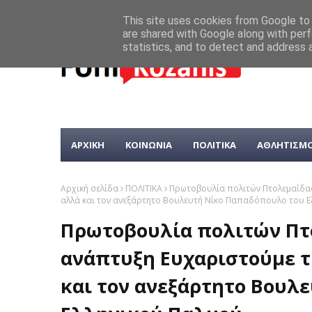
This site uses cookies from Google to d
are shared with Google along with perf
statistics, and to detect and address 
ΑΡΧΙΚΗ
ΚΟΙΝΩΝΙΑ
ΠΟΛΙΤΙΚΑ
ΑΘΛΗΤΙΣΜ
Αρχική σελίδα
ΠΟΛΙΤΙΚΑ
Πρωτοβουλία πολιτών Πτολεμαΐδας 
αλλά και τον ανεξάρτητο Βουλευτή Νίκο Παπαδόπουλο του Ε
Πρωτοβουλία πολιτών Πτο
ανάπτυξη Ευχαριστούμε τ
και τον ανεξάρτητο Βουλ