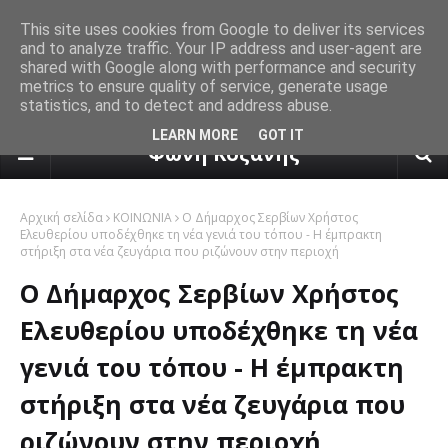
This site uses cookies from Google to deliver its services
and to analyze traffic. Your IP address and user-agent are
shared with Google along with performance and security
metrics to ensure quality of service, generate usage
statistics, and to detect and address abuse.
πρόγνωση καιρού από το k24.n
LEARN MORE
GOT IT
Φωνή Κοζάνης
Αρχική σελίδα
ΚΟΙΝΩΝΙΑ
Ο Δήμαρχος Σερβίων Χρήστος
Ελευθερίου υποδέχθηκε τη νέα γενιά του τόπου - Η έμπρακτη
στήριξη στα νέα ζευγάρια που ριζώνουν στην περιοχή
Ο Δήμαρχος Σερβίων Χρήστος
Ελευθερίου υποδέχθηκε τη νέα
γενιά του τόπου - Η έμπρακτη
στήριξη στα νέα ζευγάρια που
ριζώνουν στην περιοχή