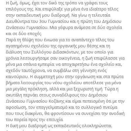
Η ζωή, όμως, έχει τον δικό της τρόπο να γράφει τους
επιλόγους της. Και επιφύλαξε για μένα ένα ιδιαίτερο τέλος
στην εκπαιδευτική μου διαδρομή. Να γίνω η τελευταία
Διευθύντρια του 3ου Γυμνασίου και η πρώτη του Δημόσιου
Ωνάσειου Γυμνασίου. Μια γέφυρα ανάμεσα σε δύο σχολεία
και σε δύο εποχές.
Παρά τη θλίψη που ένιωσα για το αναπάντεχο τέλος του
αγαπημένου σχολείου της οργανικής μου θέσης και τη
διάλυση του Συλλόγου Διδασκόντων, με τον οποίο για
χρόνια λειτουργήσαμε σαν οικογένεια, η ζωή επιφύλασσε για
μένα μια σπάνια εμπειρία: να αποχαιρετήσω ένα σχολείο και,
σχεδόν ταυτόχρονα, να συμβάλω στη γέννηση ενός
καινούριου. Η συμμετοχή μου στην οργάνωση και στα πρώτα
βήματα λειτουργίας του νέου σχολείου αποτέλεσε για μένα
μια μεγάλη πρόκληση, αλλά και μια ξεχωριστή τιμή. Τώρα η
σκυτάλη περνάει στους συναδέλφους του Δημόσιου
Ωνάσειου Γυμνασίου Κοζάνης και είμαι πεπεισμένη ότι με την
αφοσίωση, τον επαγγελματισμό και το συλλογικό πνεύμα
που τους διακρίνει, θα φροντίσουν να συνεχίσει την ανοδική
του πορεία προς την επιτυχία.
Η δική μου διαδρομή ως εκπαιδευτικός ολοκληρώνεται.