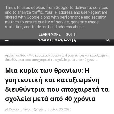
This site uses cookies from Google to deliver its services
and to analyze traffic. Your IP address and user-agent are
shared with Google along with performance and security
metrics to ensure quality of service, generate usage
statistics, and to detect and address abuse.
πρόγνωση καιρού από το k24.n
LEARN MORE
GOT IT
Φωνή Κοζάνης
Αρχική σελίδα
Μια κυρία των θρανίων: Η γοητευτική και καταξιωμένη
διευθύντρια που αποχαιρετά τα σχολεία μετά από 40 χρόνια
Μια κυρία των θρανίων: Η
γοητευτική και καταξιωμένη
διευθύντρια που αποχαιρετά τα
σχολεία μετά από 40 χρόνια
Θανάσης Τέγος
Τρίτη, Ιουνίου 30, 2026