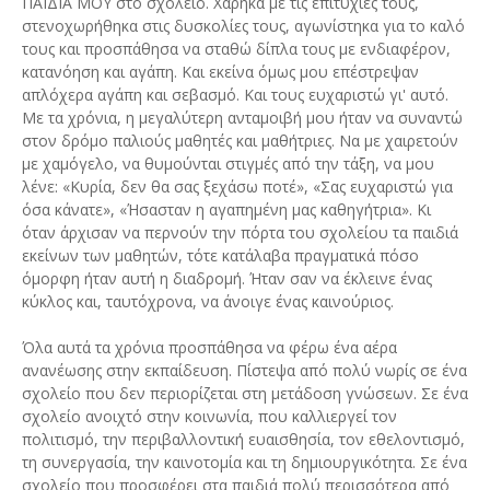
ΠΑΙΔΙΑ ΜΟΥ στο σχολείο. Χάρηκα με τις επιτυχίες τους,
στενοχωρήθηκα στις δυσκολίες τους, αγωνίστηκα για το καλό
τους και προσπάθησα να σταθώ δίπλα τους με ενδιαφέρον,
κατανόηση και αγάπη. Και εκείνα όμως μου επέστρεψαν
απλόχερα αγάπη και σεβασμό. Και τους ευχαριστώ γι' αυτό.
Με τα χρόνια, η μεγαλύτερη ανταμοιβή μου ήταν να συναντώ
στον δρόμο παλιούς μαθητές και μαθήτριες. Να με χαιρετούν
με χαμόγελο, να θυμούνται στιγμές από την τάξη, να μου
λένε: «Κυρία, δεν θα σας ξεχάσω ποτέ», «Σας ευχαριστώ για
όσα κάνατε», «Ήσασταν η αγαπημένη μας καθηγήτρια». Κι
όταν άρχισαν να περνούν την πόρτα του σχολείου τα παιδιά
εκείνων των μαθητών, τότε κατάλαβα πραγματικά πόσο
όμορφη ήταν αυτή η διαδρομή. Ήταν σαν να έκλεινε ένας
κύκλος και, ταυτόχρονα, να άνοιγε ένας καινούριος.
Όλα αυτά τα χρόνια προσπάθησα να φέρω ένα αέρα
ανανέωσης στην εκπαίδευση. Πίστεψα από πολύ νωρίς σε ένα
σχολείο που δεν περιορίζεται στη μετάδοση γνώσεων. Σε ένα
σχολείο ανοιχτό στην κοινωνία, που καλλιεργεί τον
πολιτισμό, την περιβαλλοντική ευαισθησία, τον εθελοντισμό,
τη συνεργασία, την καινοτομία και τη δημιουργικότητα. Σε ένα
σχολείο που προσφέρει στα παιδιά πολύ περισσότερα από