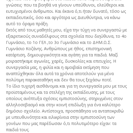
γνώσεις· που τα βοηθά να γίνουν υπεύθυνοι, ελεύθεροι και
ευτυχισμένοι άνθρωποι. Και έκανα ό,τι ήταν δυνατό, τόσο ως
εκπαιδευτικός, όσο και αργότερα ως Διευθύντρια, να κάνω
αυτό το όραμα πράξη.
Εκτός από τους μαθητές μου, είχα την τύχη να συνεργαστώ με
εξαιρετικούς συναδέλφους στα σχολεία που διηύθυνα, το 4ο
Γυμνάσιο, το 1ο ΓΕΛ ,το 3ο Γυμνάσιο και το ΔΗΜ.Ω.Σ.
Γυμνάσιο Κοζάνης. Ανθρώπους με ήθος, επιστημονική
κατάρτιση, δημιουργικότητα και αγάπη για τα παιδιά. Μαζί
μοιραστήκαμε αγωνίες, χαρές, δυσκολίες και επιτυχίες. Η
συνεργασία μας, η φιλία και η αμοιβαία εκτίμηση που
αναπτύχθηκαν όλα αυτά τα χρόνια αποτελούν για μένα
πολύτιμη παρακαταθήκη και δεν θα τους ξεχάσω ποτέ.
Το ίδιο τυχερή αισθάνομαι και για τη συνεργασία μου με τους
προϊσταμένους και τα στελέχη της εκπαίδευσης, με τους
οποίους ανέπτυξα σχέσεις εμπιστοσύνης, στηριγμένες στον
αλληλοσεβασμό και στην κοινή επιδίωξη για ένα καλύτερο
δημόσιο σχολείο. Αντίστοιχα, προσπάθησα να ανταποκριθώ
με υπευθυνότητα και ειλικρίνεια στην εμπιστοσύνη των
γονέων που μας παρέδωσαν ό,τι πολυτιμότερο είχαν: τα
παιδιά τους.