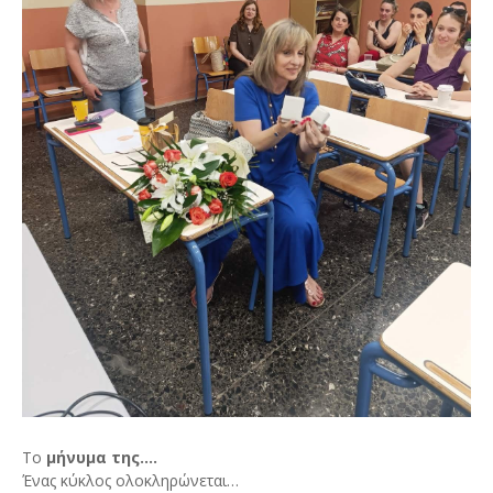
Το
μήνυμα της....
Ένας κύκλος ολοκληρώνεται…