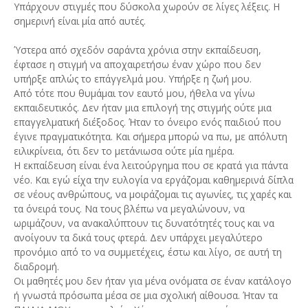
Υπάρχουν στιγμές που δύσκολα χωρούν σε λίγες λέξεις. Η
σημερινή είναι μία από αυτές.
Ύστερα από σχεδόν σαράντα χρόνια στην εκπαίδευση,
έφτασε η στιγμή να αποχαιρετήσω έναν χώρο που δεν
υπήρξε απλώς το επάγγελμά μου. Υπήρξε η ζωή μου.
Από τότε που θυμάμαι τον εαυτό μου, ήθελα να γίνω
εκπαιδευτικός. Δεν ήταν μια επιλογή της στιγμής ούτε μια
επαγγελματική διέξοδος. Ήταν το όνειρο ενός παιδιού που
έγινε πραγματικότητα. Και σήμερα μπορώ να πω, με απόλυτη
ειλικρίνεια, ότι δεν το μετάνιωσα ούτε μία ημέρα.
Η εκπαίδευση είναι ένα λειτούργημα που σε κρατά για πάντα
νέο. Και εγώ είχα την ευλογία να εργάζομαι καθημερινά δίπλα
σε νέους ανθρώπους, να μοιράζομαι τις αγωνίες, τις χαρές και
τα όνειρά τους. Να τους βλέπω να μεγαλώνουν, να
ωριμάζουν, να ανακαλύπτουν τις δυνατότητές τους και να
ανοίγουν τα δικά τους φτερά. Δεν υπάρχει μεγαλύτερο
προνόμιο από το να συμμετέχεις, έστω και λίγο, σε αυτή τη
διαδρομή.
Οι μαθητές μου δεν ήταν για μένα ονόματα σε έναν κατάλογο
ή γνωστά πρόσωπα μέσα σε μια σχολική αίθουσα. Ήταν τα