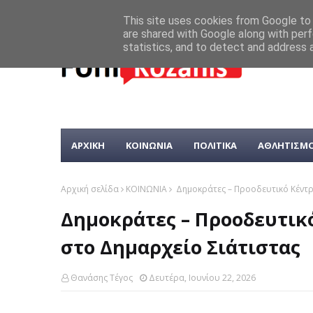
This site uses cookies from Google to d
are shared with Google along with perf
statistics, and to detect and address 
ΑΡΧΙΚΗ
ΚΟΙΝΩΝΙΑ
ΠΟΛΙΤΙΚΑ
ΑΘΛΗΤΙΣΜ
Αρχική σελίδα
ΚΟΙΝΩΝΙΑ
Δημοκράτες – Προοδευτικό Κέντρ
Δημοκράτες – Προοδευτικ
στο Δημαρχείο Σιάτιστας
Θανάσης Τέγος
Δευτέρα, Ιουνίου 22, 2026