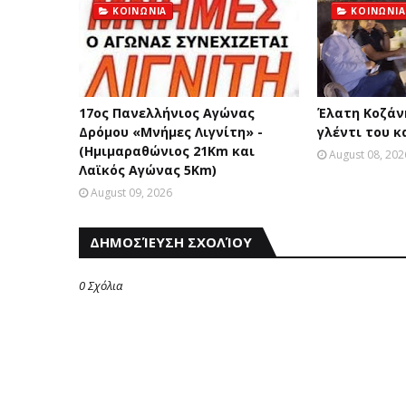
ΚΟΙΝΩΝΙΑ
ΚΟΙΝΩΝΙΑ
17ος Πανελλήνιος Αγώνας
Έλατη Κοζάνη
Δρόμου «Μνήμες Λιγνίτη» -
γλέντι του κ
(Ημιμαραθώνιος 21Km και
August 08, 202
Λαϊκός Αγώνας 5Km)
August 09, 2026
ΔΗΜΟΣΊΕΥΣΗ ΣΧΟΛΊΟΥ
0 Σχόλια