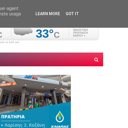
user-agent
erate usage
LEARN MORE
GOT IT
πό το k24.net