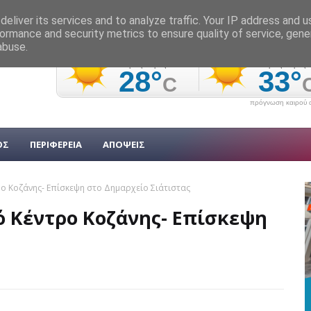
eliver its services and to analyze traffic. Your IP address and 
ormance and security metrics to ensure quality of service, gen
abuse.
πρόγνωση καιρού α
ΟΣ
ΠΕΡΙΦΕΡΕΙΑ
ΑΠΟΨΕΙΣ
ο Κοζάνης- Επίσκεψη στο Δημαρχείο Σιάτιστας
ό Κέντρο Κοζάνης- Επίσκεψη