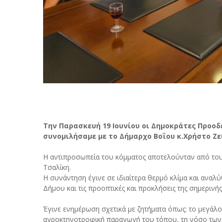
Την Παρασκευή 19 Ιουνίου οι Δημοκράτες Προοδ
συνομιλήσαμε με το Δήμαρχο Βοΐου κ.Χρήστο Ζε
Η αντιπροσωπεία του κόμματος αποτελούνταν από του
Τσαλίκη.
Η συνάντηση έγινε σε ιδιαίτερα θερμό κλίμα και ανα
Δήμου και τις προοπτικές και προκλήσεις της σημερινής
Έγινε ενημέρωση σχετικά με ζητήματα όπως: το μεγάλο
αγροκτηνοτροφική παραγωγή του τόπου, τη νόσο των 