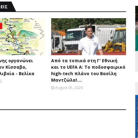
ΕΙΣ
άνης οργανώνει
Από τα τοπικά στη Γ' Εθνική
ον Κίσσαβο,
και το UEFA A: Το ποδοσφαιρικό
ιβοία - Βελίκα
high-tech πλάνο του Βασίλη
Μαντζώλα!....
6
August 05, 2026