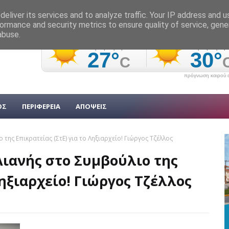
eliver its services and to analyze traffic. Your IP address and 
ormance and security metrics to ensure quality of service, gen
abuse.
πρόγνωση καιρού α
ΟΣ
ΠΕΡΙΦΕΡΕΙΑ
ΑΠΟΨΕΙΣ
 της Επικρατείας (ΣτΕ) για το Ληξιαρχείο! Γιώργος Τζέλλος
Αιανής στο Συμβούλιο της
Ληξιαρχείο! Γιώργος Τζέλλος