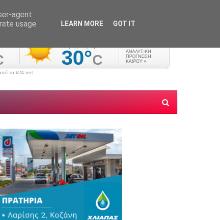
user-agent
erate usage
LEARN MORE
GOT IT
πό το k24.net