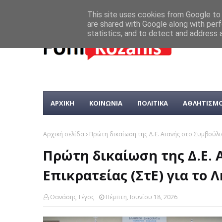
This site uses cookies from Google to d
are shared with Google along with perf
statistics, and to detect and address 
ΑΡΧΙΚΗ
ΚΟΙΝΩΝΙΑ
ΠΟΛΙΤΙΚΑ
ΑΘΛΗΤΙΣΜ
Αρχική σελίδα
Πρώτη δικαίωση της Δ.Ε. Αιανής στο Συμβούλιο
Πρώτη δικαίωση της Δ.Ε. 
Επικρατείας (ΣτΕ) για το 
Θανάσης Τέγος
Πέμπτη, Ιουνίου 18, 2026