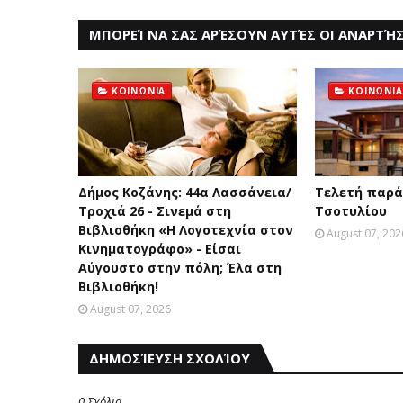
ΜΠΟΡΕΊ ΝΑ ΣΑΣ ΑΡΈΣΟΥΝ ΑΥΤΈΣ ΟΙ ΑΝΑΡΤΉΣ
ΚΟΙΝΩΝΙΑ
ΚΟΙΝΩΝΙΑ
Δήμος Κοζάνης: 44α Λασσάνεια/
Τελετή παρά
Τροχιά 26 - Σινεμά στη
Τσοτυλίου
Βιβλιοθήκη «Η Λογοτεχνία στον
August 07, 202
Κινηματογράφο» - Είσαι
Αύγουστο στην πόλη; Έλα στη
Βιβλιοθήκη!
August 07, 2026
ΔΗΜΟΣΊΕΥΣΗ ΣΧΟΛΊΟΥ
0 Σχόλια