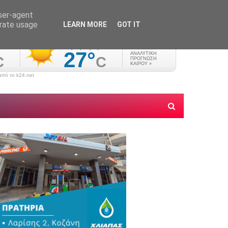
user-agent
erate usage
LEARN MORE
GOT IT
πό το k24.net