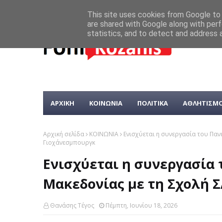
This site uses cookies from Google to d
are shared with Google along with perf
statistics, and to detect and address 
ΑΡΧΙΚΗ
ΚΟΙΝΩΝΙΑ
ΠΟΛΙΤΙΚΑ
ΑΘΛΗΤΙΣΜ
Αρχική σελίδα
ΚΟΙΝΩΝΙΑ
Ενισχύεται η συνεργασία του Παν
Γιοχάνεσμπουργκ
Ενισχύεται η συνεργασία
Μακεδονίας με τη Σχολή 
Θανάσης Τέγος
Πέμπτη, Ιουνίου 18, 2026