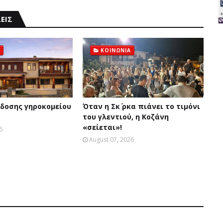
ΕΙΣ
ΚΟΙΝΩΝΙΑ
δοσης γηροκομείου
Όταν η Σκ΄ ρκα πιάνει το τιμόνι
του γλεντιού, η Κοζάνη
«σείεται»!
6
August 07, 2026