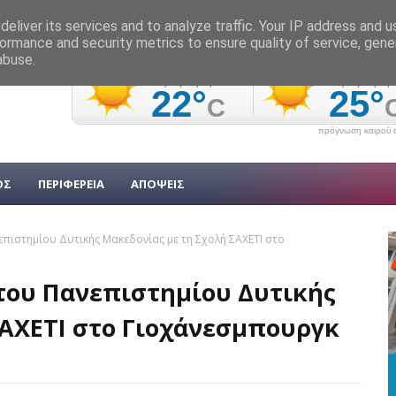
eliver its services and to analyze traffic. Your IP address and 
ormance and security metrics to ensure quality of service, gen
abuse.
πρόγνωση καιρού α
ΟΣ
ΠΕΡΙΦΕΡΕΙΑ
ΑΠΟΨΕΙΣ
επιστημίου Δυτικής Μακεδονίας με τη Σχολή ΣΑΧΕΤΙ στο
 του Πανεπιστημίου Δυτικής
ΣΑΧΕΤΙ στο Γιοχάνεσμπουργκ