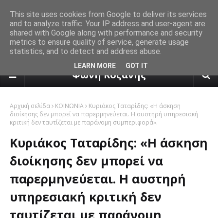
This site uses cookies from Google to deliver its services
and to analyze traffic. Your IP address and user-agent are
shared with Google along with performance and security
metrics to ensure quality of service, generate usage
statistics, and to detect and address abuse.
πρόγνωση καιρού από το k24.n
LEARN MORE
GOT IT
Φωνή Κοζάνης
Αρχική σελίδα
ΚΟΙΝΩΝΙΑ
Κυριάκος Ταταρίδης: «Η άσκηση
διοίκησης δεν μπορεί να παρερμηνεύεται. Η αυστηρή υπηρεσιακή
κριτική δεν ταυτίζεται με παράνομη συμπεριφορά».
Κυριάκος Ταταρίδης: «Η άσκηση
διοίκησης δεν μπορεί να
παρερμηνεύεται. Η αυστηρή
υπηρεσιακή κριτική δεν
ταυτίζεται με παράνομη