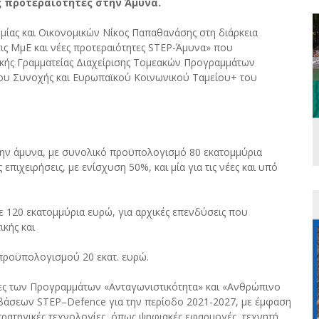
ες προτεραιότητες στην Άμυνα.
μίας και Οικονομικών Νίκος Παπαθανάσης στη διάρκεια
τις ΜμΕ και νέες προτεραιότητες STEP-Άμυνα» που
κής Γραμματείας Διαχείρισης Τομεακών Προγραμμάτων
ου Συνοχής και Ευρωπαϊκού Κοινωνικού Ταμείου+ του
στην άμυνα, με συνολικό προϋπολογισμό 80 εκατομμύρια
πιχειρήσεις, με ενίσχυση 50%, και μία για τις νέες και υπό
ε 120 εκατομμύρια ευρώ, για αρχικές επενδύσεις που
ικής και
 προϋπολογισμού 20 εκατ. ευρώ.
ες των Προγραμμάτων «Ανταγωνιστικότητα» και «Ανθρώπινο
βάσεων STEP–Defence για την περίοδο 2021-2027, με έμφαση
τρατηγικές τεχνολογίες, όπως ψηφιακές εφαρμογές, τεχνητή