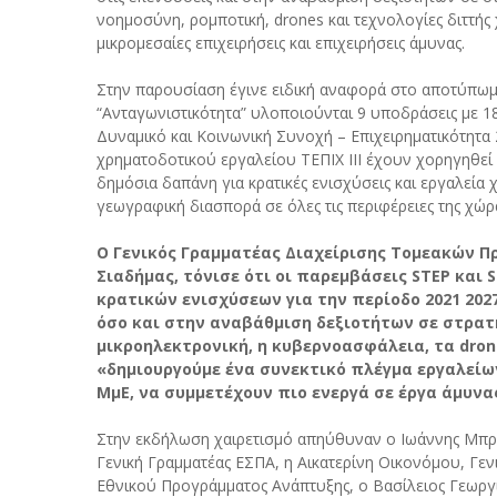
νοημοσύνη, ρομποτική, drones και τεχνολογίες διττής 
μικρομεσαίες επιχειρήσεις και επιχειρήσεις άμυνας.
Στην παρουσίαση έγινε ειδική αναφορά στο αποτύπω
“Ανταγωνιστικότητα” υλοποιούνται 9 υποδράσεις με 1
Δυναμικό και Κοινωνική Συνοχή – Επιχειρηματικότητα 
χρηματοδοτικού εργαλείου ΤΕΠΙΧ ΙΙΙ έχουν χορηγηθεί 
δημόσια δαπάνη για κρατικές ενισχύσεις και εργαλεία
γεωγραφική διασπορά σε όλες τις περιφέρειες της χώρ
Ο Γενικός Γραμματέας Διαχείρισης Τομεακών Πρ
Σιαδήμας, τόνισε ότι οι παρεμβάσεις STEP και
κρατικών ενισχύσεων για την περίοδο 2021 20
όσο και στην αναβάθμιση δεξιοτήτων σε στρατη
μικροηλεκτρονική, η κυβερνοασφάλεια, τα dron
«δημιουργούμε ένα συνεκτικό πλέγμα εργαλείων
ΜμΕ, να συμμετέχουν πιο ενεργά σε έργα άμυνα
Στην εκδήλωση χαιρετισμό απηύθυναν ο Ιωάννης Μπρ
Γενική Γραμματέας ΕΣΠΑ, η Αικατερίνη Οικονόμου, Γ
Εθνικού Προγράμματος Ανάπτυξης, ο Βασίλειος Γεωργι