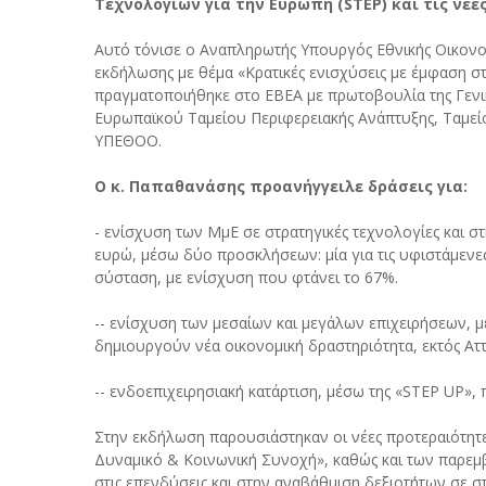
Τεχνολογιών για την Ευρώπη (STEP) και τις νέ
Αυτό τόνισε ο Αναπληρωτής Υπουργός Εθνικής Οικονο
εκδήλωσης με θέμα «Κρατικές ενισχύσεις με έμφαση σ
πραγματοποιήθηκε στο ΕΒΕΑ με πρωτοβουλία της Γενι
Ευρωπαϊκού Ταμείου Περιφερειακής Ανάπτυξης, Ταμεί
ΥΠΕΘΟΟ.
Ο κ. Παπαθανάσης προανήγγειλε δράσεις για:
- ενίσχυση των ΜμΕ σε στρατηγικές τεχνολογίες και 
ευρώ, μέσω δύο προσκλήσεων: μία για τις υφιστάμενες ε
σύσταση, με ενίσχυση που φτάνει το 67%.
-- ενίσχυση των μεσαίων και μεγάλων επιχειρήσεων, μ
δημιουργούν νέα οικονομική δραστηριότητα, εκτός Αττ
-- ενδοεπιχειρησιακή κατάρτιση, μέσω της «STEP UP»,
Στην εκδήλωση παρουσιάστηκαν οι νέες προτεραιότητ
Δυναμικό & Κοινωνική Συνοχή», καθώς και των παρεμ
στις επενδύσεις και στην αναβάθμιση δεξιοτήτων σε σ