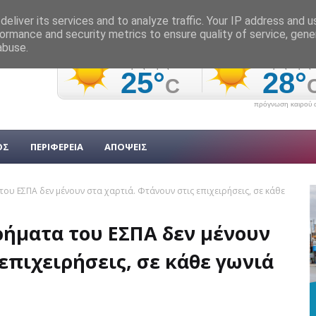
eliver its services and to analyze traffic. Your IP address and 
ormance and security metrics to ensure quality of service, gen
abuse.
πρόγνωση καιρού α
ΟΣ
ΠΕΡΙΦΕΡΕΙΑ
ΑΠΟΨΕΙΣ
ου ΕΣΠΑ δεν μένουν στα χαρτιά. Φτάνουν στις επιχειρήσεις, σε κάθε
ρήματα του ΕΣΠΑ δεν μένουν
επιχειρήσεις, σε κάθε γωνιά