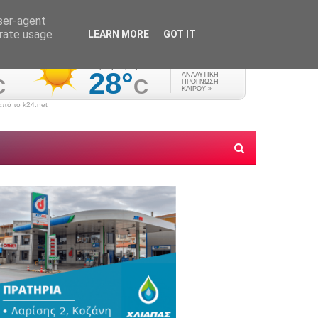
user-agent
erate usage
LEARN MORE
GOT IT
πό το k24.net