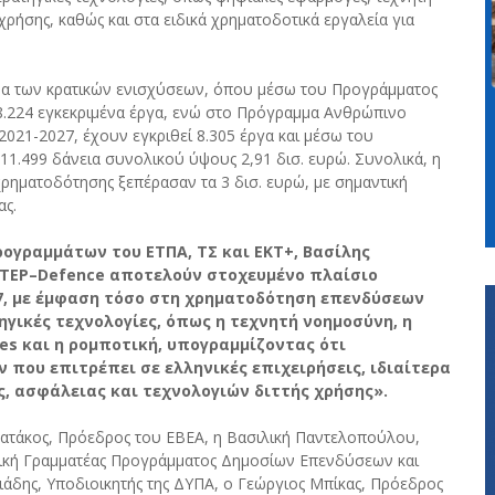
χρήσης, καθώς και στα ειδικά χρηματοδοτικά εργαλεία για
μα των κρατικών ενισχύσεων, όπου μέσω του Προγράμματος
8.224 εγκεκριμένα έργα, ενώ στο Πρόγραμμα Ανθρώπινο
2021-2027, έχουν εγκριθεί 8.305 έργα και μέσω του
11.499 δάνεια συνολικού ύψους 2,91 δισ. ευρώ. Συνολικά, η
 χρηματοδότησης ξεπέρασαν τα 3 δισ. ευρώ, με σημαντική
ας.
ογραμμάτων του ΕΤΠΑ, ΤΣ και ΕΚΤ+, Βασίλης
 STEP–Defence αποτελούν στοχευμένο πλαίσιο
27, με έμφαση τόσο στη χρηματοδότηση επενδύσεων
γικές τεχνολογίες, όπως η τεχνητή νοημοσύνη, η
es και η ρομποτική, υπογραμμίζοντας ότι
 που επιτρέπει σε ελληνικές επιχειρήσεις, ιδιαίτερα
ς, ασφάλειας και τεχνολογιών διττής χρήσης».
ατάκος, Πρόεδρος του ΕΒΕΑ, η Βασιλική Παντελοπούλου,
ενική Γραμματέας Προγράμματος Δημοσίων Επενδύσεων και
άδης, Υποδιοικητής της ΔΥΠΑ, ο Γεώργιος Μπίκας, Πρόεδρος