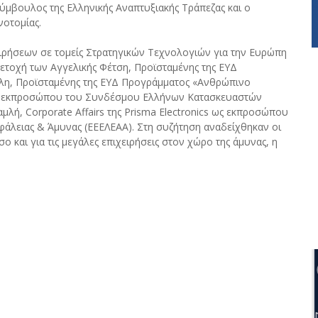
μβουλος της Ελληνικής Αναπτυξιακής Τράπεζας και ο
νοτομίας.
ιρήσεων σε τομείς Στρατηγικών Τεχνολογιών για την Ευρώπη
μετοχή των Αγγελικής Φέτση, Προϊσταμένης της ΕΥΔ
λη, Προϊσταμένης της ΕΥΔ Προγράμματος «Ανθρώπινο
ως εκπροσώπου του Συνδέσμου Ελλήνων Κατασκευαστών
μλή, Corporate Affairs της Prisma Electronics ως εκπροσώπου
φάλειας & Άμυνας (ΕΕΕΛΕΑΑ). Στη συζήτηση αναδείχθηκαν οι
ο και για τις μεγάλες επιχειρήσεις στον χώρο της άμυνας, η