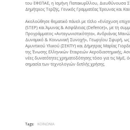
του ΕΦΕΠΑΕ, η Ισμήνη Παπακυρίλλου, Διευθύνουσα Σύ
Δημήτριος Τερζής, Γενικός Γραμματέας Έρευνας και Και
Ακολούθησε θεματικό πάνελ με τίτλο «Ενίσχυση επιχε
(STEP) και Άμυνας & Ασφάλειας (Defence)», με τη συμ
Προγράμματος «Ανταγωνιστικότητα», Ανδριάνας Μανώ
Δυναμικό & Κοινωνική Συνοχή», Γεωργίου Σφυρή, 
Αμυντικού Υλικού (ΣΕΚΠΥ) και Δήμητρας Μαρίας Γιορδα
της Ένωσης Ελληνικών Εταιρειών Αεροδιαστημικής, Ασ
νέες δυνατότητες χρηματοδότησης τόσο για τις ΜμΕ, όσ
σημασία των τεχνολογιών διπλής χρήσης.
Tags:
ΚΟΙΝΩΝΙΑ