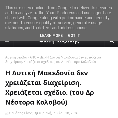
This site uses cookies from Google to deliver its services
and to analyze traffic. Your IP address and user-agent are
shared with Google along with performance and security
metrics to ensure quality of service, generate usage
statistics, and to detect and address abuse.
πρόγνωση καιρού από το k24.n
LEARN MORE
GOT IT
Φωνή Κοζάνης
Αρχική σελίδα
ΑΠΟΨΕΙΣ
Η Δυτική Μακεδονία δεν χρειάζεται
διαχείριση. Χρειάζεται σχέδιο. (του Δρ Νέστορα Κολοβού)
Η Δυτική Μακεδονία δεν
χρειάζεται διαχείριση.
Χρειάζεται σχέδιο. (του Δρ
Νέστορα Κολοβού)
Θανάσης Τέγος
Κυριακή, Ιουνίου 28, 2026