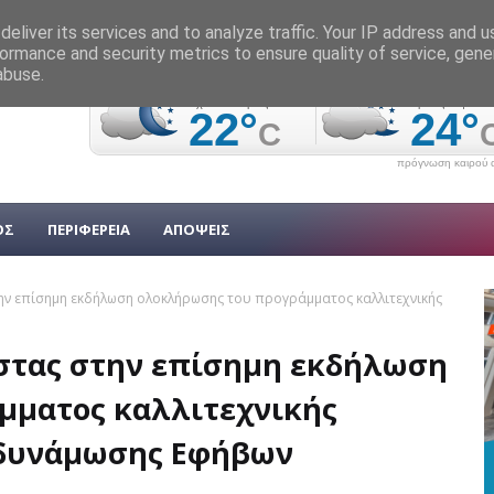
eliver its services and to analyze traffic. Your IP address and 
ormance and security metrics to ensure quality of service, gen
abuse.
πρόγνωση καιρού α
ΟΣ
ΠΕΡΙΦΕΡΕΙΑ
ΑΠΟΨΕΙΣ
την επίσημη εκδήλωση ολοκλήρωσης του προγράμματος καλλιτεχνικής
ιστας στην επίσημη εκδήλωση
μματος καλλιτεχνικής
νδυνάμωσης Εφήβων