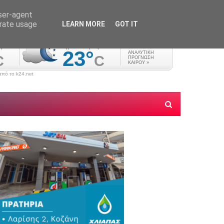
user-agent
erate usage
LEARN MORE
GOT IT
πό το k24.net