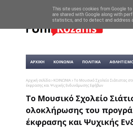
This site uses cookies from Google to d
are shared with Google along with perf
statistics, and to detect and address 
ΑΡΧΙΚΗ
ΚΟΙΝΩΝΙΑ
ΠΟΛΙΤΙΚΑ
ΑΘΛΗΤΙΣΜ
Αρχική σελίδα
ΚΟΙΝΩΝΙΑ
Το Μουσικό Σχολείο Σιάτιστας σ
έκφρασης και Ψυχικής Ενδυνάμωσης Εφήβων
Το Μουσικό Σχολείο Σιάτ
ολοκλήρωσης του προγρά
έκφρασης και Ψυχικής Ε