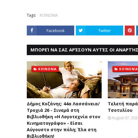
Tags:
ΚΟΙΝΩΝΙΑ
Facebook
Twitter
ΜΠΟΡΕΊ ΝΑ ΣΑΣ ΑΡΈΣΟΥΝ ΑΥΤΈΣ ΟΙ ΑΝΑΡΤΉΣ
ΚΟΙΝΩΝΙΑ
ΚΟΙΝΩΝΙΑ
Δήμος Κοζάνης: 44α Λασσάνεια/
Τελετή παρά
Τροχιά 26 - Σινεμά στη
Τσοτυλίου
Βιβλιοθήκη «Η Λογοτεχνία στον
August 07, 202
Κινηματογράφο» - Είσαι
Αύγουστο στην πόλη; Έλα στη
Βιβλιοθήκη!