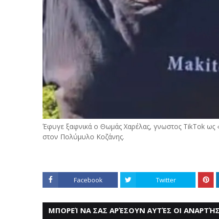
Έφυγε ξαφνικά ο Θωμάς Χαρέλας, γνωστος TikTok ως «M
στον Πολύμυλο Κοζάνης.
Facebook
Twitter
ΜΠΟΡΕΊ ΝΑ ΣΑΣ ΑΡΈΣΟΥΝ ΑΥΤΈΣ ΟΙ ΑΝΑΡΤΉΣ