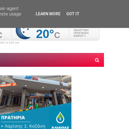
user-agent
erate usage
LEARN MORE
GOT IT
πό το k24.net