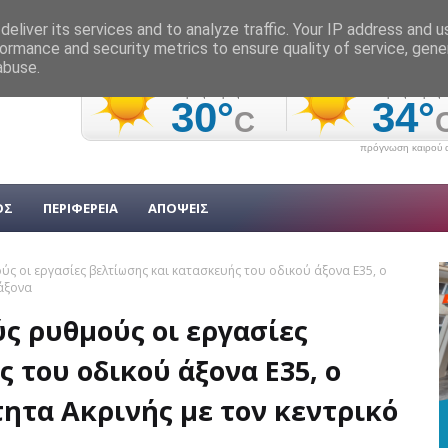
eliver its services and to analyze traffic. Your IP address and 
ormance and security metrics to ensure quality of service, gen
abuse.
πρόγνωση καιρού α
ΟΣ
ΠΕΡΙΦΕΡΕΙΑ
ΑΠΟΨΕΙΣ
ύς οι εργασίες βελτίωσης και κατασκευής του οδικού άξονα Ε35, ο
 άξονα
ύς ρυθμούς οι εργασίες
 του οδικού άξονα Ε35, ο
τητα Ακρινής με τον κεντρικό