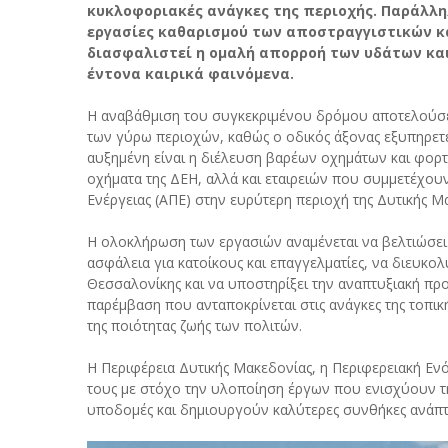
κυκλοφοριακές ανάγκες της περιοχής. Παράλληλ
εργασίες καθαρισμού των αποστραγγιστικών κ
διασφαλιστεί η ομαλή απορροή των υδάτων και
έντονα καιρικά φαινόμενα.
Η αναβάθμιση του συγκεκριμένου δρόμου αποτελούσε δ
των γύρω περιοχών, καθώς ο οδικός άξονας εξυπηρετε
αυξημένη είναι η διέλευση βαρέων οχημάτων και φορ
οχήματα της ΔΕΗ, αλλά και εταιρειών που συμμετέχο
Ενέργειας (ΑΠΕ) στην ευρύτερη περιοχή της Δυτικής Μ
Η ολοκλήρωση των εργασιών αναμένεται να βελτιώσει σ
ασφάλεια για κατοίκους και επαγγελματίες, να διευκο
Θεσσαλονίκης και να υποστηρίξει την αναπτυξιακή προ
παρέμβαση που ανταποκρίνεται στις ανάγκες της τοπι
της ποιότητας ζωής των πολιτών.
Η Περιφέρεια Δυτικής Μακεδονίας, η Περιφερειακή Εν
τους με στόχο την υλοποίηση έργων που ενισχύουν τη
υποδομές και δημιουργούν καλύτερες συνθήκες ανάπτυξ