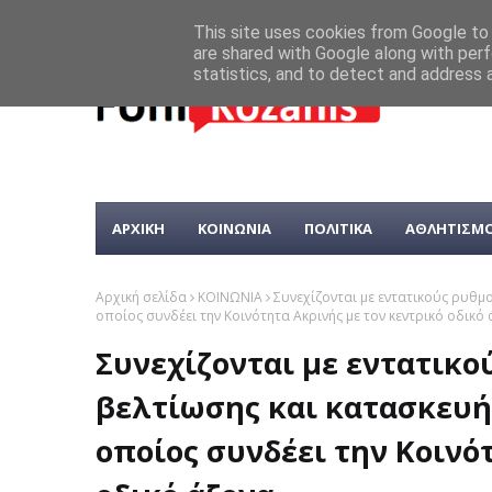
This site uses cookies from Google to d
are shared with Google along with perf
statistics, and to detect and address 
ΑΡΧΙΚΗ
ΚΟΙΝΩΝΙΑ
ΠΟΛΙΤΙΚΑ
ΑΘΛΗΤΙΣΜ
Αρχική σελίδα
ΚΟΙΝΩΝΙΑ
Συνεχίζονται με εντατικούς ρυθμο
οποίος συνδέει την Κοινότητα Ακρινής με τον κεντρικό οδικό
Συνεχίζονται με εντατικο
βελτίωσης και κατασκευής
οποίος συνδέει την Κοινό