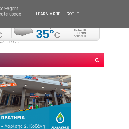
user-agent
erate usage
LEARN MORE
GOT IT
πό το k24.net