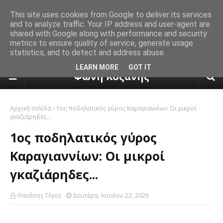
This site uses cookies from Google to deliver its services
and to analyze traffic. Your IP address and user-agent are
shared with Google along with performance and security
metrics to ensure quality of service, generate usage
statistics, and to detect and address abuse.
πρόγνωση καιρού από το k24.n
LEARN MORE
GOT IT
Φωνή Κοζάνης
Αρχική σελίδα
1ος ποδηλατικός γύρος Καραγιαννίων: Οι μικροί
γκαζιάρηδες...
1ος ποδηλατικός γύρος
Καραγιαννίων: Οι μικροί
γκαζιάρηδες...
Θανάσης Τέγος
Δευτέρα, Ιουνίου 22, 2026