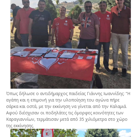
Όπως δήλωσε ο αντιδήμαρχος παιδείας Γιάννης Ιωαννίδης: “Η
αγάπη και η επιμονή για την υλοποίηση του αγώνα πήρε
σάρκα και οστά, με την εκκίνηση να γίνεται από την Καλαμιά.
Αφού διέσχισαν οι ποδηλάτες τις όμορφες κοινότητες των
Καραγιαννίων, τερμάτισαν μετά από 35 χιλιόμετρα στο χώρο
της εκκίνησης.