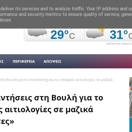
eliver its services and to analyze traffic. Your IP address and 
ormance and security metrics to ensure quality of service, gen
abuse.
πρόγνωση καιρού α
ΟΣ
ΠΕΡΙΦΕΡΕΙΑ
ΑΠΟΨΕΙΣ
η Βουλή για το monitoring και τις ασαφείς αιτιολογίες σε μαζικά
ντήσεις στη Βουλή για το
ς αιτιολογίες σε μαζικά
τες»