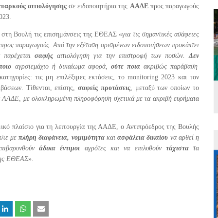
επαρκούς αιτιολόγησης
σε ειδοποιητήρια της
ΑΑΔΕ
προς παραγωγούς
023.
 στη Βουλή τις επισημάνσεις της ΕΘΕΑΣ «
για τις σημαντικές ασάφειες
προς παραγωγούς. Από την εξέταση ορισμένων ειδοποιήσεων προκύπτει
 παρέχεται
σαφής
αιτιολόγηση για την επιστροφή των ποσών.
Δεν
ποιο
αγροτεμάχιο ή δικαίωμα αφορά,
ούτε ποια
ακριβώς παράβαση
ατηγορίες: τις μη επιλέξιμες εκτάσεις, το
monitoring
2023 και τον
βάσεων. Τίθενται, επίσης,
σαφείς προτάσεις
, μεταξύ των οποίων το
ην ΑΑΔΕ, με ολοκληρωμένη πληροφόρηση σχετικά με τα ακριβή ευρήματα
ικό πλαίσιο για τη λειτουργία της ΑΑΔΕ, ο Αντιπρόεδρος της Βουλής
στε με
πλήρη διαφάνεια, νομιμότητα
και
ασφάλεια δικαίου
να αρθεί η
πιβαρυνθούν
άδικα έντιμοι
αγρότες και να επιλυθούν
τάχιστα
τα
της ΕΘΕΑΣ
».