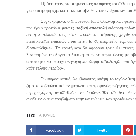
ΙΙ]
Δεύτερον, για
σημαντικές ασάφειες
και
έλλειψη 
για επιστροφή αχρεωστήτως καταβληθέντων ενισχύσεων του 2
Συγκεκριμένα, ο Υπεύθυνος ΚΤΕ Οικονομικών φέρνει
που έχουν προκύψει μετά τη
μαζική αποστολή
ειδοποιητηρίων 
ότι η διατύπωσή τους είναι
γενική
και
αόριστη
,
χωρίς
να
εξειδικεύεται επαρκώς
ποιο
είναι το συγκεκριμένο εύρημα,
διαπιστώθηκε
». Τα ερωτήματα δε αφορούν τρεις θεματικές κ
λανθασμένο υπολογισμό δικαιωμάτων σε περιπτώσεις μεταβι
αυτονόητο, να υπάρχει «
έγκυρη και σαφής αιτιολόγηση από τ
κάθε ειδοποιητηρίου
».
Συμπερασματικά, λαμβάνοντας υπόψη το ισχύον θεσμ
ζητά κοινοβουλευτική ενημέρωση και προφανώς ενέργειες, «
ώ
περιγραφόμενη αναστάτωση, να διασφαλιστεί ότι
δεν
θα ε
αναδεικνυόμενα προβλήματα στην κατεύθυνση των προτάσεων 
Tags:
ΑΠΟΨΕΙΣ
Facebook
Twitter