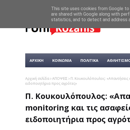
This site uses cookies from Google to d
are shared with Google along with perf
statistics, and to detect and address 
ΑΡΧΙΚΗ
ΚΟΙΝΩΝΙΑ
ΠΟΛΙΤΙΚΑ
ΑΘΛΗΤΙΣΜ
Αρχική σελίδα
ΑΠΟΨΕΙΣ
Π. Κουκουλόπουλος: «Απαντήσεις στ
ειδοποιητήρια προς αγρότες»
Π. Κουκουλόπουλος: «Απα
monitoring και τις ασαφεί
ειδοποιητήρια προς αγρό