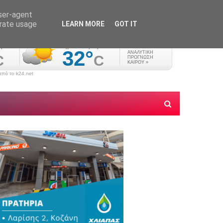
user-agent
erate usage
LEARN MORE
GOT IT
πό το k24.net