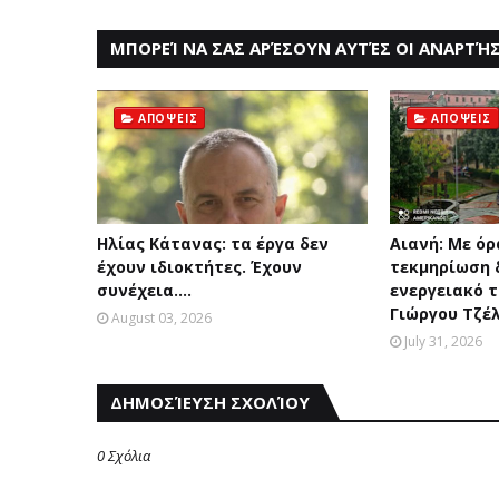
ΜΠΟΡΕΊ ΝΑ ΣΑΣ ΑΡΈΣΟΥΝ ΑΥΤΈΣ ΟΙ ΑΝΑΡΤΉΣ
ΑΠΟΨΕΙΣ
ΑΠΟΨΕΙΣ
Ηλίας Κάτανας: τα έργα δεν
Αιανή: Με όρ
έχουν ιδιοκτήτες. Έχουν
τεκμηρίωση δ
συνέχεια....
ενεργειακό τ
Γιώργου Τζέ
August 03, 2026
July 31, 2026
ΔΗΜΟΣΊΕΥΣΗ ΣΧΟΛΊΟΥ
0 Σχόλια