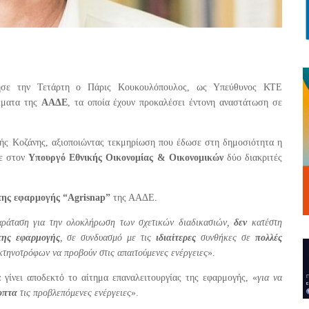
ησε την Τετάρτη ο Πάρις Κουκουλόπουλος, ως Υπεύθυνος ΚΤΕ
έματα της
ΑΑΔΕ
, τα οποία έχουν προκαλέσει έντονη αναστάτωση σε
τής Κοζάνης, αξιοποιώντας τεκμηρίωση που έδωσε στη δημοσιότητα η
σε στον
Υπουργό Εθνικής Οικονομίας & Οικονομικών
δύο διακριτές
της εφαρμογής “Agrisnap”
της ΑΑΔΕ.
αράταση για την ολοκλήρωση των σχετικών διαδικασιών,
δεν
κατέστη
της εφαρμογής
, σε συνδυασμό με τις
ιδιαίτερες
συνθήκες σε
πολλές
κτηνοτρόφων να προβούν στις απαιτούμενες ενέργειες
».
α γίνει αποδεκτό το αίτημα επαναλειτουργίας της εφαρμογής, «
για να
οπτα
τις προβλεπόμενες ενέργειες
».