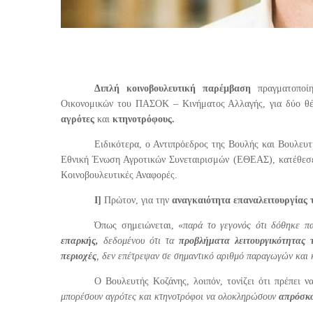
Διπλή κοινοβουλευτική παρέμβαση
πραγματοποί
Οικονομικών του ΠΑΣΟΚ – Κινήματος Αλλαγής, για δύο θ
αγρότες
και
κτηνοτρόφους.
Ειδικότερα, ο Αντιπρόεδρος της Βουλής και Βουλευ
Εθνική Ένωση Αγροτικών Συνεταιρισμών (ΕΘΕΑΣ), κατέθε
Κοινοβουλευτικές Αναφορές.
Ι]
Πρώτον, για την
αναγκαιότητα επαναλειτουργίας 
Όπως σημειώνεται, «
παρά το γεγονός ότι δόθηκε π
επαρκής,
δεδομένου ότι τα
προβλήματα λειτουργικότητας 
περιοχές
, δεν επέτρεψαν σε σημαντικό αριθμό παραγωγών και 
Ο Βουλευτής Κοζάνης, λοιπόν, τονίζει ότι πρέπει ν
μπορέσουν αγρότες και κτηνοτρόφοι να ολοκληρώσουν
απρόσκ