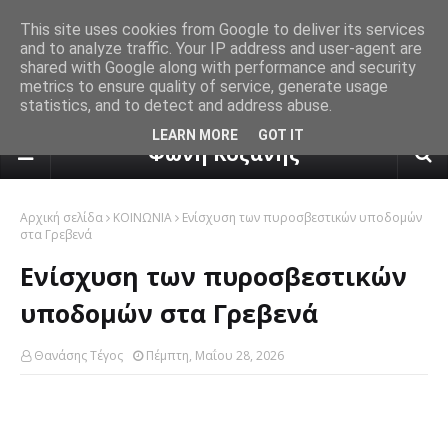
This site uses cookies from Google to deliver its services
and to analyze traffic. Your IP address and user-agent are
shared with Google along with performance and security
metrics to ensure quality of service, generate usage
statistics, and to detect and address abuse.
πρόγνωση καιρού από το k24.n
LEARN MORE
GOT IT
Φωνή Κοζάνης
Αρχική σελίδα
ΚΟΙΝΩΝΙΑ
Eνίσχυση των πυροσβεστικών υποδομών
στα Γρεβενά
Eνίσχυση των πυροσβεστικών
υποδομών στα Γρεβενά
Θανάσης Τέγος
Πέμπτη, Μαΐου 28, 2026