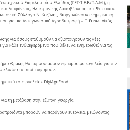
εωτεχνικού Επιμελητηρίου Ελλάδος (ΓΕΩΤ.Ε.Ε./Π.Δ.Μ.), η
έρεια Διαφάνειας, Ηλεκτρονικής Διακυβέρνησης και Ψηφιακού
Γεωπονικό Σύλλογο Ν. Κοζάνης, διοργανώνουν ενημερωτική
τηση για μια Ανταγωνιστική Αγροδιατροφή – Ο Ευρωπαϊκός
ρωσης για όσους επιθυμούν να αξιοποιήσουν τις νέες
ι για κάθε ενδιαφερόμενο που θέλει να ενημερωθεί για τις
στήμιο Θράκης θα παρουσιάσουν εφαρμόσιμα εργαλεία για την
ού κλάδου τα οποία αφορούν:
ηματικά το «εργαλείο» DigiAgriFood.
α για τη μετάβαση στην έξυπνη γεωργία.
αραπροϊόντα μπορούν να παράγουν ενέργεια, μειώνοντας