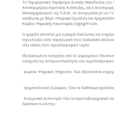
Το Περιφερειακό Παράρτημα Δυτικής Μακεδονίας του Γ
Αντιπεριφέρεια Αγροτικής Ανάπτυξης, και η Αντιπεριφ
Μετασχηματισμού της Π.Δ.Μ., σε συνεργασία με τον 
εκδήλωση με θέμα: «Ψηφιακά Εργαλεία και Χρηματοδό
Κόμβος Ψηφιακής Καινοτομίας DigiAgriFood».
Η ημερίδα αποτελεί μια ευκαιρία δικτύωσης και ενημέ
τεχνολογίες στην παραγωγική τους διαδικασία αλλά κα
νέες τάσεις στον αγροδιατροφικό τομέα.
Εξειδικευμένοι εισηγητές από το Δημοκρίτειο Πανεπι
ενίσχυση της ανταγωνιστικότητας του αγροδιατροφικ
· Δωρεάν Ψηφιακές Υπηρεσίες: Πώς αξιοποιείται επιχειρ
· Χρηματοδοτικές Ευκαιρίες: Όλα τα διαθέσιμα εργαλεί
· Ενεργειακή Αυτονομία: Πώς τα αγροτοβιομηχανικά π
δραστικά το κόστος.