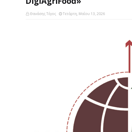
DigiAgriFood»
Θανάσης Τέγος
Τετάρτη, Μαΐου 13, 2026