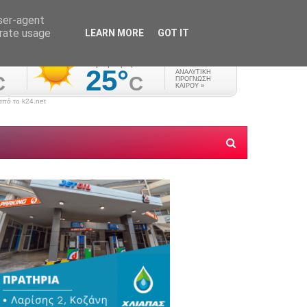
user-agent
erate usage
LEARN MORE
GOT IT
πό το k24.net