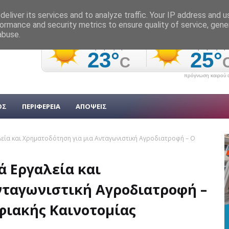
eliver its services and to analyze traffic. Your IP address and 
ormance and security metrics to ensure quality of service, gen
abuse.
πρόγνωση καιρού α
ΟΣ
ΠΕΡΙΦΕΡΕΙΑ
ΑΠΟΨΕΙΣ
εία και Χρηματοδότηση για μια Ανταγωνιστική Αγροδιατροφή – Ο
ά Εργαλεία και
νταγωνιστική Αγροδιατροφή –
ιακής Καινοτομίας