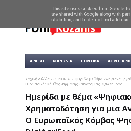
This site uses cookies from Google to d
are shared with Google along with perf
statistics, and to detect and address 
ΑΡΧΙΚΗ
ΚΟΙΝΩΝΙΑ
ΠΟΛΙΤΙΚΑ
ΑΘΛΗΤΙΣΜ
Αρχική σελίδα
ΚΟΙΝΩΝΙΑ.
Ημερίδα με θέμα «Ψηφιακά Εργαλ
Ευρωπαϊκός Κόμβος Ψηφιακής Καινοτομίας DigiAgriFood»
Ημερίδα με θέμα «Ψηφιακ
Χρηματοδότηση για μια Α
Ο Ευρωπαϊκός Κόμβος Ψηφ