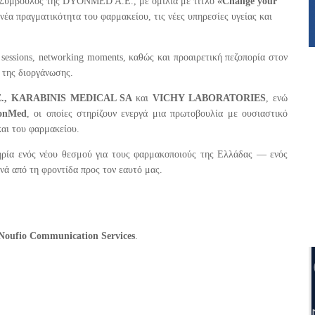
 Σύμβουλος της DYONMED A.E., με ομιλία με τίτλο
«Change your
 νέα πραγματικότητα του φαρμακείου, τις νέες υπηρεσίες υγείας και
sessions, networking moments, καθώς και προαιρετική πεζοπορία στον
 της διοργάνωσης.
Ε., KARABINIS MEDICAL SA
και
VICHY
LABORATORIES
, ενώ
onMed
, οι οποίες στηρίζουν ενεργά μια πρωτοβουλία με ουσιαστικό
και του φαρμακείου.
ία ενός νέου θεσμού για τους φαρμακοποιούς της Ελλάδας — ενός
νά από τη φροντίδα προς τον εαυτό μας.
Noufio Communication Services
.