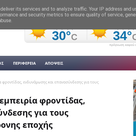
eliver its services and to analyze traffic. Your IP address and 
ormance and security metrics to ensure quality of service, gen
abuse.
πρόγνωση καιρού α
ΟΣ
ΠΕΡΙΦΕΡΕΙΑ
ΑΠΟΨΕΙΣ
α φροντίδας, ενδυνάμωσης και επανασύνδεσης για τους
εμπειρία φροντίδας,
νδεσης για τους
ρονης εποχής