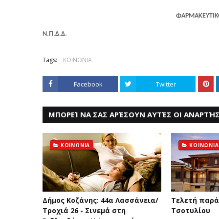
ΦΑΡΜΑΚΕΥΤΙΚ
Ν.Π.Δ.Δ.
Tags:
ΚΟΙΝΩΝΙΑ
Facebook
Twitter
ΜΠΟΡΕΊ ΝΑ ΣΑΣ ΑΡΈΣΟΥΝ ΑΥΤΈΣ ΟΙ ΑΝΑΡΤΉΣ
ΚΟΙΝΩΝΙΑ
ΚΟΙΝΩΝΙΑ
Δήμος Κοζάνης: 44α Λασσάνεια/
Τελετή παρά
Τροχιά 26 - Σινεμά στη
Τσοτυλίου