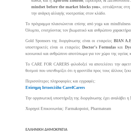
καθώς και η
Χριστίνα Πούλου
, Πρόεδρος & Διευθύνουσα
mindset before the market blocks you»
, εστιάζοντας στη
την ανάγκη αλλαγής νοοτροπίας στον κλάδο.
Το πρόγραμμα πλαισιώνεται επίσης από yoga και mindfulness 
Όλυμπο, ενισχύοντας τον βιωματικό και ανθρώπινο χαρακτήρα
Gold Sponsors της διοργάνωσης είναι οι εταιρείες
ΒΙΑΝ Α.
υποστηρικτές είναι οι εταιρείες
Doctor
’
s
Formulas
και
Dy
κοινωνικό και ανθρώπινο αποτύπωμα για τον χώρο της υγείας 
Το CARE FOR CARERS φιλοδοξεί να αποτελέσει την αφετηρ
θεσμού που υπενθυμίζει ότι η φροντίδα προς τους άλλους ξεκι
Περισσότερες πληροφορίες και εγγραφές:
Επίσημη Ιστοσελίδα Care4Carers
Την οργανωτική υποστήριξη της διοργάνωσης έχει αναλάβει η
Χορηγοί Επικοινωνίας:
Farmakopoioi
,
Pharmateam
ΕΛΛΗΝΙΚΗ ΔΗΜΟΚΡΑΤΙΑ