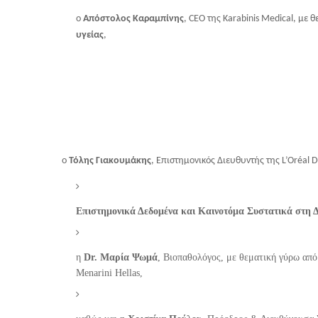
ο
Απόστολος Καραμπίνης
, CEO της Karabinis Medical, με
υγείας
,
ο
Τόλης Γιακουμάκης
, Επιστημονικός Διευθυντής της L’Oréal D
Επιστημονικά Δεδομένα και Καινοτόμα Συστατικά στη Δ
η
Dr. Μαρία Ψωμά
, Βιοπαθολόγος, με θεματική γύρω απ
Menarini Hellas,