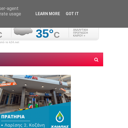
user-agent
erate usage
LEARN MORE
GOT IT
πό το k24.net