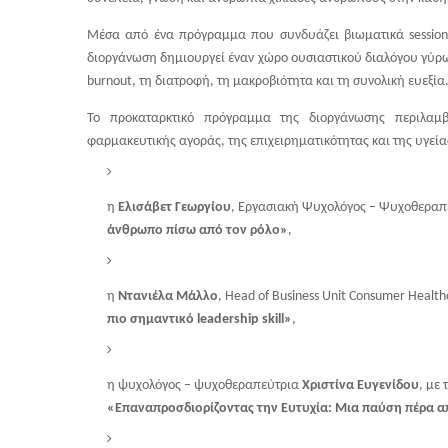
Μέσα από ένα πρόγραμμα που συνδυάζει βιωματικά sessions, 
διοργάνωση δημιουργεί έναν χώρο ουσιαστικού διαλόγου γύρω
burnout, τη διατροφή, τη μακροβιότητα και τη συνολική ευεξία
Το προκαταρκτικό πρόγραμμα της διοργάνωσης περιλαμβ
φαρμακευτικής αγοράς, της επιχειρηματικότητας και της υγεία
η
Ελισάβετ Γεωργίου
, Εργασιακή Ψυχολόγος – Ψυχοθεραπε
άνθρωπο πίσω από τον ρόλο»
,
η
Ντανιέλα Μάλλο
, Head of Business Unit Consumer Healthc
πιο σημαντικό leadership skill»
,
η ψυχολόγος – ψυχοθεραπεύτρια
Χριστίνα Ευγενίδου
, με 
«Επαναπροσδιορίζοντας την Ευτυχία: Μια παύση πέρα 