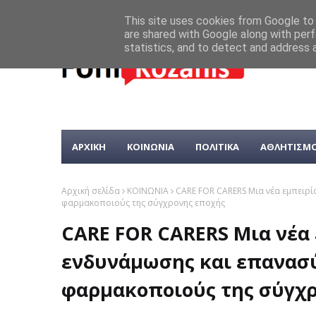
This site uses cookies from Google to d
are shared with Google along with perf
statistics, and to detect and address 
ΑΡΧΙΚΗ
ΚΟΙΝΩΝΙΑ
ΠΟΛΙΤΙΚΑ
ΑΘΛΗΤΙΣΜ
Αρχική σελίδα
ΚΟΙΝΩΝΙΑ
CARE FOR CARERS Μια νέα εμπειρί
φαρμακοποιούς της σύγχρονης εποχής
CARE FOR CARERS Μια νέα 
ενδυνάμωσης και επανασύ
φαρμακοποιούς της σύγχ