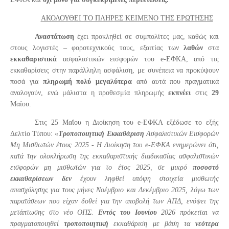
ΑΚΟΛΟΥΘΕΙ ΤΟ ΠΛΗΡΕΣ ΚΕΙΜΕΝΟ ΤΗΣ ΕΡΩΤΗΣΗΣ
Αναστάτωση
έχει προκληθεί σε συμπολίτες μας, καθώς και
στους λογιστές – φοροτεχνικούς τους, εξαιτίας των
λαθών
στα
εκκαθαριστικά
ασφαλιστικών εισφορών του
e
-ΕΦΚΑ, από τις
εκκαθαρίσεις στην παράλληλη ασφάλιση, με συνέπεια να προκύψουν
ποσά για
πληρωμή πολύ μεγαλύτερα
από αυτά που πραγματικά
αναλογούν, ενώ μάλιστα η προθεσμία πληρωμής
εκπνέει
στις
29
Μαΐου.
Στις 25 Μαΐου η Διοίκηση του
e
-ΕΦΚΑ εξέδωσε το εξής
Δελτίο Τύπου: «
Τροποποιητική Εκκαθάριση
Ασφαλιστικών Εισφορών
Μη Μισθωτών έτους 2025 -
Η Διοίκηση του
e
-ΕΦΚΑ ενημερώνει ότι,
κατά την ολοκλήρωση της εκκαθαριστικής διαδικασίας ασφαλιστικών
εισφορών μη μισθωτών για το έτος 2025, σε μικρό
ποσοστό
εκκαθαρίσεων
δεν
έχουν ληφθεί υπόψη στοιχεία μισθωτής
απασχόλησης για τους μήνες Νοέμβριο και Δεκέμβριο 2025, λόγω των
παρατάσεων που είχαν δοθεί για την υποβολή των ΑΠΔ, ενόψει της
μετάπτωσης στο νέο ΟΠΣ.
Εντός του Ιουνίου
2026
πρόκειται να
πραγματοποιηθεί
τροποποιητική
εκκαθάριση με βάση τα
νεότερα