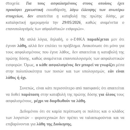
στοιχεία.
Για τους ασφαλισμένους στους οποίους έχει
προκύψει
χρεωστική
εκκαθάριση,
λόγω έλλειψης των ανωτέρω
στοιχείων,
δεν
απαιτείται η καταβολή της
πρώτης δόσης,
με
καταληκτική ημερομηνία την
29/05/2026
, καθώς αναμένεται ο
επανυπολογισμός των ασφαλιστικών εισφορών
».
Με απλά λόγια, δηλαδή, ο
e
-ΕΦΚΑ
παραδέχεται
μεν ότι
έγιναν
λάθη,
αλλά δεν επιλύει το πρόβλημα. Ανακοίνωσε ότι μόνο για
τους ασφαλισμένους που έγινε λάθος, δεν απαιτείται η καταβολή της
πρώτης δόσης, καθώς αναμένεται επανυπολογισμός των ασφαλιστικών
εισφορών. Όμως,
ο κάθε ασφαλισμένος δεν μπορεί να γνωρίζει
μέσα
στην πολυπλοκότητα των ποσών και των υπολογισμών,
εάν είναι
λάθος ή όχι.
Συνεπώς, είναι κάτι περισσότερο από πασιφανές ότι απαιτείται
να δοθεί
παράταση
στην καταβολή της πρώτης δόσης
για όλους
τους
ασφαλισμένους,
μέχρι να διορθωθούν τα λάθη.
Δεδομένου ότι σε καμία περίπτωση οι πολίτες και ο κλάδος
των λογιστών – φοροτεχνικών δεν πρέπει να ταλαιπωρούνται και να
επιβαρύνονται για
λάθη της Διοίκησης.