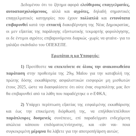
Δεδομένου ότι το ζήτημα αφορά
ελεύθερους επαγγελματίες,
αυτοαπασχολούμενους
, αλλά και
αγρότες,
δηλαδή σημαντικές
επαγγελματικές κατηγορίες που έχουν
πολλαπλά
και
εντονότατα
επιβαρυνθεί
κατά την
επταετή
διακυβέρνηση της Νέας Δημοκρατίας,
οι μεν εξαιτίας της παράλογης εξοντωτικής τεκμαρτής φορολόγησης,
οι δε έντιμοι αγρότες επιβαρυνόμενοι διαρκώς -χωρίς να φταίνε- για το
γαλάζιο σκάνδαλο του ΟΠΕΚΕΠΕ.
Ερωτάται η κα Υπουργός:
1)
Προτίθεστε
να επεκτείνετε σε όλους
την ανακοινωθείσα
παράταση
στην προθεσμία της 29
Μαΐου για την καταβολή της
ης
πρώτης δόσης εκκαθάρισης ασφαλιστικών εισφορών μη μισθωτών
έτους 2025, ώστε να διασφαλίσετε ότι ούτε ένας συμπολίτης μας δεν
θα επιβαρυνθεί από τα λάθη που παραδέχτηκε ο
e
-ΕΦΚΑ;
2)
Υπάρχει περίπτωση εξαιτίας της εσφαλμένης εκκαθάρισης
και έως την επικείμενη διόρθωσή της, να επήλθαν/επέλθουν
παράπλευρες δυσμενείς
συνέπειες, επί παραδείγματι ενδεχόμενη
απώλεια κάποιου επιδόματος/ενίσχυσης, και -εάν ναι- ποια
συγκεκριμένη
μέριμνα
θα λάβετε για την αποτροπή/άρση αυτών;