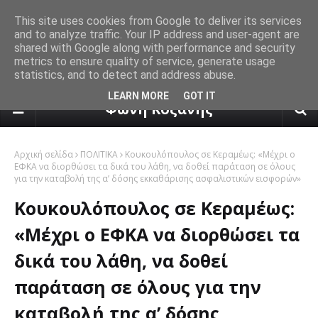
This site uses cookies from Google to deliver its services
and to analyze traffic. Your IP address and user-agent are
shared with Google along with performance and security
metrics to ensure quality of service, generate usage
statistics, and to detect and address abuse.
πρόγνωση καιρού από το k24.n
LEARN MORE
GOT IT
Φωνή Κοζάνης
Αρχική σελίδα
ΠΟΛΙΤΙΚΑ
Κουκουλόπουλος σε Κεραμέως: «Μέχρι ο
ΕΦΚΑ να διορθώσει τα δικά του λάθη, να δοθεί παράταση σε όλους
για την καταβολή της α’ δόσης εκκαθάρισης ασφαλιστικών εισφορών»
Κουκουλόπουλος σε Κεραμέως:
«Μέχρι ο ΕΦΚΑ να διορθώσει τα
δικά του λάθη, να δοθεί
παράταση σε όλους για την
καταβολή της α’ δόσης