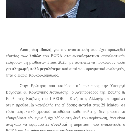
Λύση στη Βουλή
για την αναστάτωση που έχει προκληθεί
εξαιτίας των
λαθών
του ΕΦΚΑ στα
εκκαθαριστικά
ασφαλιστικών
εισφορών μη μισθωτών έτους 2025,
με συνέπεια να προκύψουν ποσά
για
πληρωμή πολύ μεγαλύτερα
από αυτά που πραγματικά αναλογούν,
ζητά ο Πάρις Κουκουλόπουλος.
Στην Ερώτηση που κατέθεσε σήμερα προς την Υπουργό
Εργασίας & Κοινωνικής Ασφάλισης, ο Αντιπρόεδρος της Βουλής &
Βουλευτής Κοζάνης του ΠΑΣΟΚ – Κινήματος Αλλαγής επισημαίνει
ότι η προθεσμία καταβολής της α’ δόσης
εκπνέει
στις
29 Μαΐου
, σε
τόσο ασφυκτικό χρονικό περιθώριο κάθε πολίτης δεν μπορεί να
εξακριβώσει εάν έγινε ή όχι λάθος στη δική του περίπτωση, άρα είναι
αναγκαίο να εφαρμοστεί
συνολικά
η παράταση που ανακοίνωσε ο
ΕΦΚΑ και
όχι μόνο για συγκεκριμένες περιπτώσεις.