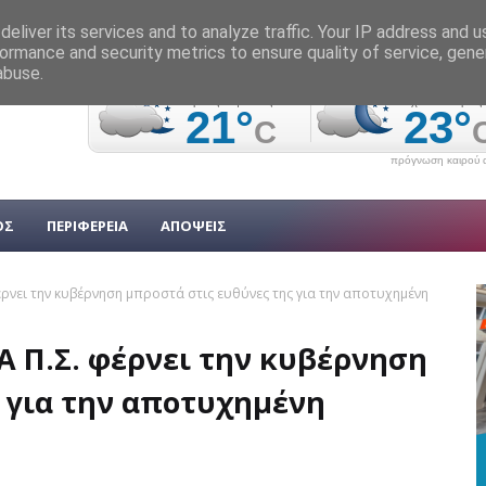
eliver its services and to analyze traffic. Your IP address and 
ormance and security metrics to ensure quality of service, gen
abuse.
πρόγνωση καιρού α
ΟΣ
ΠΕΡΙΦΕΡΕΙΑ
ΑΠΟΨΕΙΣ
έρνει την κυβέρνηση μπροστά στις ευθύνες της για την αποτυχημένη
Α Π.Σ. φέρνει την κυβέρνηση
 για την αποτυχημένη