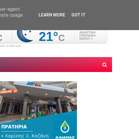
user-agent
erate usage
LEARN MORE
GOT IT
πό το k24.net