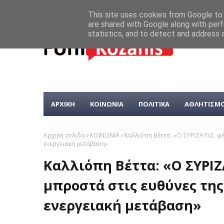
This site uses cookies from Google to d
are shared with Google along with perf
statistics, and to detect and address 
ΑΡΧΙΚΗ
ΚΟΙΝΩΝΙΑ
ΠΟΛΙΤΙΚΑ
ΑΘΛΗΤΙΣΜ
Αρχική σελίδα
ΚΟΙΝΩΝΙΑ
Καλλιόπη Βέττα: «Ο ΣΥΡΙΖΑ Π.Σ. φ
ενεργειακή μετάβαση»
Καλλιόπη Βέττα: «Ο ΣΥΡΙΖ
μπροστά στις ευθύνες της
ενεργειακή μετάβαση»