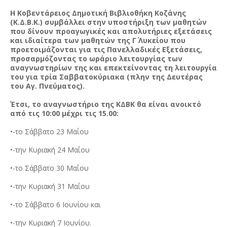
Η Κοβεντάρειος Δημοτική Βιβλιοθήκη Κοζάνης
(Κ.Δ.Β.Κ.) συμβάλλει στην υποστήριξη των μαθητών
που δίνουν προαγωγικές και απολυτήριες εξετάσεις
και ιδιαίτερα των μαθητών της Γ΄ Λυκείου που
προετοιμάζονται για τις Πανελλαδικές Εξετάσεις,
προσαρμόζοντας το ωράριο λειτουργίας των
αναγνωστηρίων της και επεκτείνοντας τη λειτουργία
του για τρία Σαββατοκύριακα (πλην της Δευτέρας
του Αγ. Πνεύματος).
Έτσι, το αναγνωστήριο της ΚΔΒΚ θα είναι ανοικτό
από τις 10:00 μέχρι τις 15.00:
•-το Σάββατο 23 Μαΐου
•-την Κυριακή 24 Μαΐου
•-το Σάββατο 30 Μαΐου
•-την Κυριακή 31 Μαΐου
•-το Σάββατο 6 Ιουνίου και
•-την Κυριακή 7 Ιουνίου.