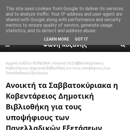
This site uses cookies from Google to deliver its services
and to analyze traffic. Your IP address and user-agent are
shared with Google along with performance and security
metrics to ensure quality of service, generate usage
statistics, and to detect and address abuse.
πρόγνωση καιρού από το k24.n
LEARN MORE
GOT IT
Φωνή Κοζάνης
Αρχική σελίδα
ΚΟΙΝΩΝΙΑ
Ανοικτή τα Σαββατοκύριακα η
Κοβεντάρειος Δημοτική Βιβλιοθήκη για τους υποψήφιους των
Πανελλαδικών Εξετάσεων
Ανοικτή τα Σαββατοκύριακα η
Κοβεντάρειος Δημοτική
Βιβλιοθήκη για τους
υποψήφιους των
Πανελλαδικών Εξετάσεων