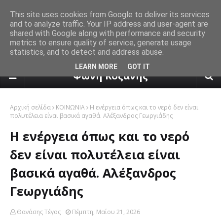
This site uses cookies from Google to deliver its services
and to analyze traffic. Your IP address and user-agent are
shared with Google along with performance and security
metrics to ensure quality of service, generate usage
statistics, and to detect and address abuse.
πρόγνωση καιρού από το k24.n
LEARN MORE
GOT IT
Φωνή Κοζάνης
Αρχική σελίδα
ΚΟΙΝΩΝΙΑ
Η ενέργεια όπως και το νερό δεν είναι
πολυτέλεια είναι βασικά αγαθά. Αλέξανδρος Γεωργιάδης
Η ενέργεια όπως και το νερό
δεν είναι πολυτέλεια είναι
βασικά αγαθά. Αλέξανδρος
Γεωργιάδης
Θανάσης Τέγος
Πέμπτη, Μαΐου 21, 2026