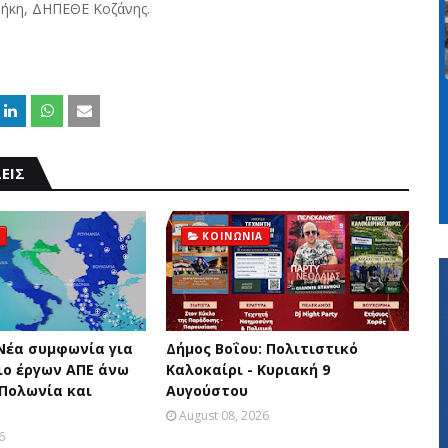
θήκη, ΔΗΠΕΘΕ Κοζάνης.
ΕΙΣ
ΚΟΙΝΩΝΙΑ
 Νέα συμφωνία για
Δήμος Βοΐου: Πολιτιστικό
ο έργων ΑΠΕ άνω
Καλοκαίρι - Κυριακή 9
 Πολωνία και
Αυγούστου
August 08, 2026
6