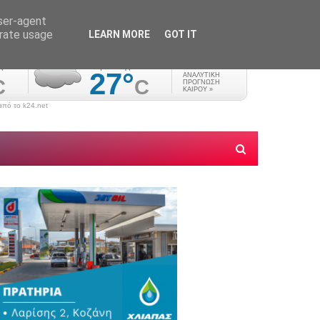
user-agent
erate usage
LEARN MORE
GOT IT
πό το k24.net