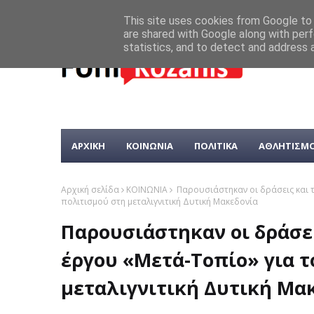
This site uses cookies from Google to d
are shared with Google along with perf
statistics, and to detect and address 
ΑΡΧΙΚΗ
ΚΟΙΝΩΝΙΑ
ΠΟΛΙΤΙΚΑ
ΑΘΛΗΤΙΣΜ
Αρχική σελίδα
ΚΟΙΝΩΝΙΑ
Παρουσιάστηκαν οι δράσεις και 
πολιτισμού στη μεταλιγνιτική Δυτική Μακεδονία
Παρουσιάστηκαν οι δράσε
έργου «Μετά-Τοπίο» για τ
μεταλιγνιτική Δυτική Μα