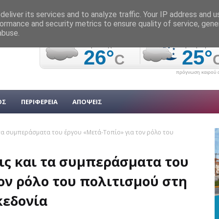
eliver its services and to analyze traffic. Your IP address and 
ormance and security metrics to ensure quality of service, gen
abuse.
πρόγνωση καιρού α
ΟΣ
ΠΕΡΙΦΕΡΕΙΑ
ΑΠΟΨΕΙΣ
τα συμπεράσματα του έργου «Μετά-Τοπίο» για τον ρόλο του
ις και τα συμπεράσματα του
ον ρόλο του πολιτισμού στη
κεδονία