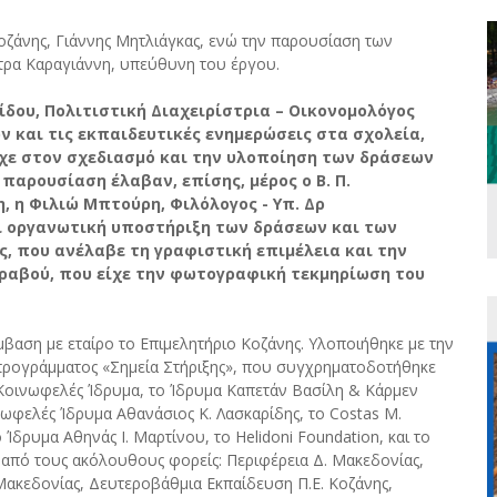
οζάνης, Γιάννης Μητλιάγκας, ενώ την παρουσίαση των
ρα Καραγιάννη, υπεύθυνη του έργου.
δου, Πολιτιστική Διαχειρίστρια – Οικονομολόγος
 και τις εκπαιδευτικές ενημερώσεις στα σχολεία,
ίχε στον σχεδιασμό και την υλοποίηση των δράσεων
παρουσίαση έλαβαν, επίσης, μέρος ο Β. Π.
, η Φιλιώ Μπτούρη, Φιλόλογος - Υπ. Δρ
αι οργανωτική υποστήριξη των δράσεων και των
, που ανέλαβε τη γραφιστική επιμέλεια και την
τραβού, που είχε την φωτογραφική τεκμηρίωση του
βαση με εταίρο το Επιμελητήριο Κοζάνης. Υλοποιήθηκε με την
 προγράμματος «Σημεία Στήριξης», που συγχρηματοδοτήθηκε
 Κοινωφελές Ίδρυμα, το Ίδρυμα Καπετάν Βασίλη & Κάρμεν
νωφελές Ίδρυμα Αθανάσιος Κ. Λασκαρίδης, το Costas M.
ο Ίδρυμα Αθηνάς Ι. Μαρτίνου, το Helidoni Foundation, και το
από τους ακόλουθους φορείς: Περιφέρεια Δ. Μακεδονίας,
Μακεδονίας, Δευτεροβάθμια Εκπαίδευση Π.Ε. Κοζάνης,