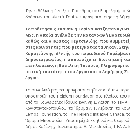
Την εκδήλωση άνοιξε ο Πρόεδρος του Επιμελητήριο Κ
δράσεων του «Μετά-Τοπίου» πραγματοποίησε η Δήμητ
Τοποθετήσεις έκαναν η Κορίνα Χατζηπαναγιωτί
MSc, η οποία ανέλαβε την καταγραφή μαρτυριών
καθώς και ο Κώστας Περτσινίδης, που συμμετε
στις κοινότητες που μετεγκαταστάθηκαν. Στην 
Καραγιάννης, Δ/ντής του περιοδικού Παρέμβαση
Δημοσιογραφίας, η οποία είχε τη διοικητική κ
εκδηλώσεων, η Βασιλική Τσιάρτα, Πληροφορικός
οπτική ταυτότητα του έργου και ο Δημήτρης Σ
έργου.
Το συνολικό project πραγματοποιήθηκε από την Παρέμ
υποστήριξη του Helidoni Foundation στο πλαίσιο του
από το Κοινωφελές Ίδρυμα Ιωάννη Σ. Λάτση, το ΤΙΜΑ
Κωνσταντακόπουλου, το Ίδρυμα Α. Γ. Λεβέντη, το Κοι
Lemos Foundation, το The Hellenic Initiative Canada, τ
Ίδρυμα Μποδοσάκη. Υποστηρίχθηκε ηθικά και θεσμικά 
Δήμος Κοζάνης, Πανεπιστήμιο Δ. Μακεδονίας, ΠΕΔ Δ. 