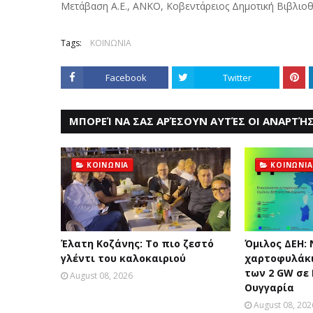
Μετάβαση Α.Ε., ΑΝΚΟ, Κοβεντάρειος Δημοτική Βιβλιο
Tags:
ΚΟΙΝΩΝΙΑ
Facebook
Twitter
ΜΠΟΡΕΊ ΝΑ ΣΑΣ ΑΡΈΣΟΥΝ ΑΥΤΈΣ ΟΙ ΑΝΑΡΤΉΣ
ΚΟΙΝΩΝΙΑ
ΚΟΙΝΩΝΙΑ
Έλατη Κοζάνης: Το πιο ζεστό
Όμιλος ΔΕΗ:
γλέντι του καλοκαιριού
χαρτοφυλάκι
των 2 GW σε
August 08, 2026
Ουγγαρία
August 08, 202