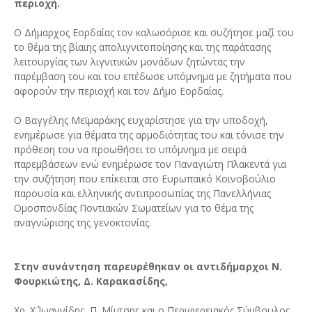
περιοχή.
Ο Δήμαρχος Εορδαίας τον καλωσόρισε και συζήτησε μαζί του
το θέμα της βίαιης απολιγνιτοποίησης και της παράτασης
λειτουργίας των λιγνιτικών μονάδων ζητώντας την
παρέμβαση του και του επέδωσε υπόμνημα με ζητήματα που
αφορούν την περιοχή και τον Δήμο Εορδαίας.
Ο Βαγγέλης Μεϊμαράκης ευχαρίστησε για την υποδοχή,
ενημέρωσε για θέματα της αρμοδιότητας του και τόνισε την
πρόθεση του να προωθήσει το υπόμνημα με σειρά
παρεμβάσεων ενώ ενημέρωσε τον Παναγιώτη Πλακεντά για
την συζήτηση που επίκειται στο Ευρωπαϊκό Κοινοβούλιο
παρουσία και ελληνικής αντιπροσωπίας της Πανελλήνιας
Ομοσπονδίας Ποντιακών Σωματείων για το θέμα της
αναγνώρισης της γενοκτονίας.
Στην συνάντηση παρευρέθηκαν οι αντιδήμαρχοι Ν.
Φουρκιώτης, Δ. Καρακασίδης,
Χρ. Χ΄΄ Ιωαννίδης, Π. Μίμτσης και ο Περιφερειακός Σύμβουλος