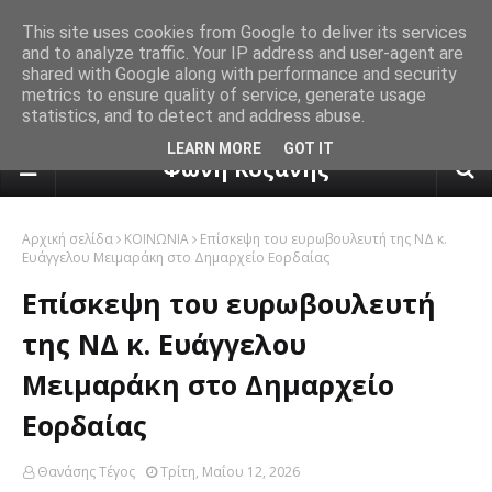
This site uses cookies from Google to deliver its services
and to analyze traffic. Your IP address and user-agent are
shared with Google along with performance and security
metrics to ensure quality of service, generate usage
statistics, and to detect and address abuse.
πρόγνωση καιρού από το k24.n
LEARN MORE
GOT IT
Φωνή Κοζάνης
Αρχική σελίδα
ΚΟΙΝΩΝΙΑ
Επίσκεψη του ευρωβουλευτή της ΝΔ κ.
Ευάγγελου Μειμαράκη στο Δημαρχείο Εορδαίας
Επίσκεψη του ευρωβουλευτή
της ΝΔ κ. Ευάγγελου
Μειμαράκη στο Δημαρχείο
Εορδαίας
Θανάσης Τέγος
Τρίτη, Μαΐου 12, 2026