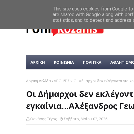
This site uses cookies from Google to d
are shared with Google along with perf
statistics, and to detect and address 
ΑΡΧΙΚΗ
ΚΟΙΝΩΝΙΑ
ΠΟΛΙΤΙΚΑ
ΑΘΛΗΤΙΣΜ
Αρχική σελίδα
ΑΠΟΨΕΙΣ
Οι Δήμαρχοι δεν εκλέγονται για κο
Οι Δήμαρχοι δεν εκλέγοντ
εγκαίνια...Αλέξανδρος Γε
Θανάσης Τέγος
Σάββατο, Μαΐου 02, 2026