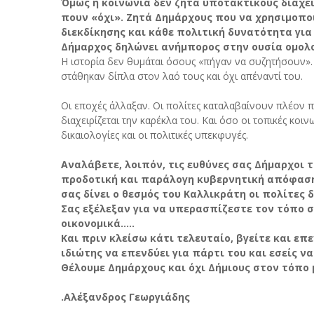
Όμως η κοινωνία δεν ζητά υποτακτικούς διαχε
πουν «όχι». Ζητά Δημάρχους που να χρησιμοποι
διεκδίκησης και κάθε πολιτική δυνατότητα για
Δήμαρχος δηλώνει ανήμπορος στην ουσία ομολογ
Η ιστορία δεν θυμάται όσους «πήγαν να συζητήσουν»
στάθηκαν δίπλα στον λαό τους και όχι απέναντί του.
Οι εποχές άλλαξαν. Οι πολίτες καταλαβαίνουν πλέον π
διαχειρίζεται την καρέκλα του. Και όσο οι τοπικές κο
δικαιολογίες και οι πολιτικές υπεκφυγές.
Αναλάβετε, λοιπόν, τις ευθύνες σας Δήμαρχοι 
προδοτική και παράλογη κυβερνητική απόφαση,
σας δίνει ο θεσμός του Καλλικράτη οι πολίτες δ
Σας εξέλεξαν για να υπερασπίζεστε τον τόπο σ
οικονομικά.....
Και πριν κλείσω κάτι τελευταίο, βγείτε και επ
ιδιώτης να επενδύει για πάρτι του και εσείς να μ
Θέλουμε Δημάρχους και όχι Δήμιους στον τόπο 
.Αλέξανδρος Γεωργιάδης