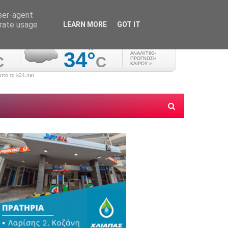
user-agent
erate usage
LEARN MORE
GOT IT
πό το k24.net