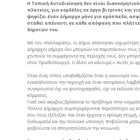
Η Τοπική Αυτοδιοίκηση δεν είναι διακοσμητικό
πλατείες, για κορδέλες σε έργα βιτρίνας και γι
ψηφίζει έναν Δήμαρχο μόνο για κράσπεδα, ασφ
σταθεί απέναντι σε κάθε απόφαση που πλήττει 
δημοτών του.
Με τον «Καλλικράτη», οι Δήμοι απέκτησαν ισχυρότερη 
Δήμαρχοι σήμερα δεν μπορούν να παριστάνουν τους α
χτυπούν τα συμφέροντα της περιοχής τους. Δεν μπορ
στον Πρωθυπουργό, τι άλλο να κάνουμε;». Αυτές οι 
Όταν ένας τόπος υποβαθμίζεται όταν η οικονομία του δ
εγκαταλείπουν την περιοχή και όταν αποφάσεις λαμβάν
συγκρουστεί όχι να φωτογραφηθεί, οχι να εκδώσει ένα
κόμματος.
Γιατί εκεί ακριβώς βρίσκεται το πρόβλημα στην κομματ
Πολλοί Δήμαρχοι συμπεριφέρονται περισσότερο ως κ
που τους εξέλεξαν. Και όταν έρχεται η κρίσιμη στιγμή
διπλωματία και την πολιτική υποταγή. Φοβούνται μή
φοβούνται να απογοητεύσουν την κοινωνία.