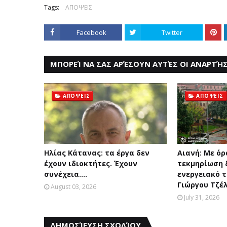
Tags:
ΑΠΟΨΕΙΣ
Facebook
Twitter
ΜΠΟΡΕΊ ΝΑ ΣΑΣ ΑΡΈΣΟΥΝ ΑΥΤΈΣ ΟΙ ΑΝΑΡΤΉΣ
ΑΠΟΨΕΙΣ
ΑΠΟΨΕΙΣ
Ηλίας Κάτανας: τα έργα δεν
Αιανή: Με όρ
έχουν ιδιοκτήτες. Έχουν
τεκμηρίωση δ
συνέχεια....
ενεργειακό τ
Γιώργου Τζέ
August 03, 2026
July 31, 2026
ΔΗΜΟΣΊΕΥΣΗ ΣΧΟΛΊΟΥ