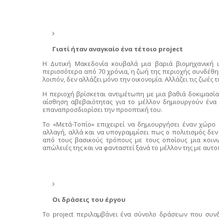
Γιατί ήταν αναγκαίο ένα τέτοιο project
Η Δυτική Μακεδονία κουβαλά μια βαριά βιομηχανική ισ
περισσότερα από 70 χρόνια, η ζωή της περιοχής συνδέθηκ
λοιπόν, δεν αλλάζει μόνο την οικονομία. Αλλάζει τις ζωές
Η περιοχή βρίσκεται αντιμέτωπη με μια βαθιά δοκιμασί
αίσθηση αβεβαιότητας για το μέλλον δημιουργούν ένα 
επαναπροσδιορίσει την προοπτική του.
Το «Μετά-Τοπίο» επιχειρεί να δημιουργήσει έναν χώρο
αλλαγή, αλλά και να υπογραμμίσει πως ο πολιτισμός δεν
από τους βασικούς τρόπους με τους οποίους μια κοινω
απώλειές της και να φανταστεί ξανά το μέλλον της με αυτ
Οι δράσεις του έργου
Το project περιλαμβάνει ένα σύνολο δράσεων που συνδ