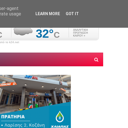
user-agent
erate usage
LEARN MORE
GOT IT
πό το k24.net