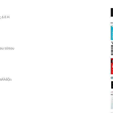
Δ.Ε.Η.
του τόπου
 αλλάζει