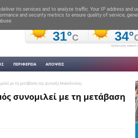
eliver its services and to analyze traffic. Your IP address and 
ormance and security metrics to ensure quality of service, gen
abuse.
πρόγνωση καιρού α
ΟΣ
ΠΕΡΙΦΕΡΕΙΑ
ΑΠΟΨΕΙΣ
μιλεί με τη μετάβαση της Δυτικής Μακεδονίας
μός συνομιλεί με τη μετάβαση