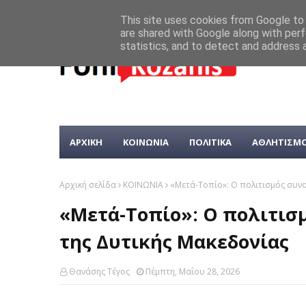
This site uses cookies from Google to d
are shared with Google along with perf
statistics, and to detect and address 
ΑΡΧΙΚΗ
ΚΟΙΝΩΝΙΑ
ΠΟΛΙΤΙΚΑ
ΑΘΛΗΤΙΣΜ
Αρχική σελίδα
ΚΟΙΝΩΝΙΑ
«Μετά-Τοπίο»: Ο πολιτισμός συνο
«Μετά-Τοπίο»: Ο πολιτισ
της Δυτικής Μακεδονίας
Θανάσης Τέγος
Πέμπτη, Μαΐου 28, 2026