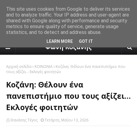
This site uses cookies from Google to deliver its services
and to analyze traffic. Your IP address and user-agent are
shared with Google along with performance and security
metrics to ensure quality of service, generate usage
statistics, and to detect and address abuse.
πρόγνωση καιρού από το k24.n
LEARN MORE
GOT IT
Φωνή Κοζάνης
Αρχική σελίδα
ΚΟΙΝΩΝΙΑ
Κοζάνη: Θέλουν ένα πανεπιστήμιο που
τους αξίζει… Εκλογές φοιτητών
Κοζάνη: Θέλουν ένα
πανεπιστήμιο που τους αξίζει…
Εκλογές φοιτητών
Θανάσης Τέγος
Τετάρτη, Μαΐου 13, 2026