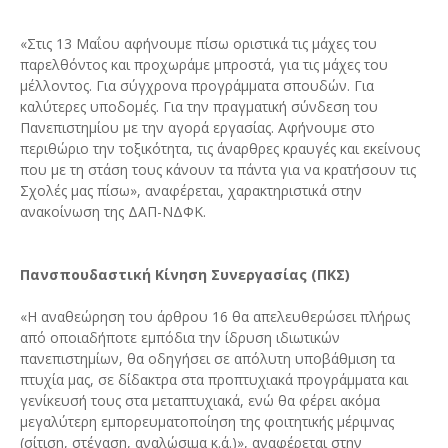
«Στις 13 Μαΐου αφήνουμε πίσω οριστικά τις μάχες του
παρελθόντος και προχωράμε μπροστά, για τις μάχες του
μέλλοντος. Για σύγχρονα προγράμματα σπουδών. Για
καλύτερες υποδομές. Για την πραγματική σύνδεση του
Πανεπιστημίου με την αγορά εργασίας. Αφήνουμε στο
περιθώριο την τοξικότητα, τις άναρθρες κραυγές και εκείνους
που με τη στάση τους κάνουν τα πάντα για να κρατήσουν τις
Σχολές μας πίσω», αναφέρεται, χαρακτηριστικά στην
ανακοίνωση της ΔΑΠ-ΝΔΦΚ.
Πανσπουδαστική Κίνηση Συνεργασίας (ΠΚΣ)
«Η αναθεώρηση του άρθρου 16 θα απελευθερώσει πλήρως
από οποιαδήποτε εμπόδια την ίδρυση ιδιωτικών
πανεπιστημίων, θα οδηγήσει σε απόλυτη υποβάθμιση τα
πτυχία μας, σε δίδακτρα στα προπτυχιακά προγράμματα και
γενίκευσή τους στα μεταπτυχιακά, ενώ θα φέρει ακόμα
μεγαλύτερη εμπορευματοποίηση της φοιτητικής μέριμνας
(σίτιση, στέγαση, αναλώσιμα κ.ά.)», αναφέρεται στην