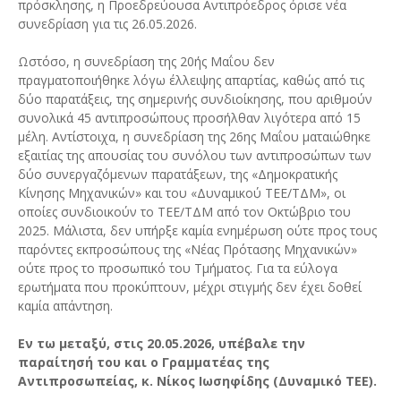
πρόσκλησης, η Προεδρεύουσα Αντιπρόεδρος όρισε νέα
συνεδρίαση για τις 26.05.2026.
Ωστόσο, η συνεδρίαση της 20ής Μαΐου δεν
πραγματοποιήθηκε λόγω έλλειψης απαρτίας, καθώς από τις
δύο παρατάξεις, της σημερινής συνδιοίκησης, που αριθμούν
συνολικά 45 αντιπροσώπους προσήλθαν λιγότερα από 15
μέλη. Αντίστοιχα, η συνεδρίαση της 26ης Μαΐου ματαιώθηκε
εξαιτίας της απουσίας του συνόλου των αντιπροσώπων των
δύο συνεργαζόμενων παρατάξεων, της «Δημοκρατικής
Κίνησης Μηχανικών» και του «Δυναμικού ΤΕΕ/ΤΔΜ», οι
οποίες συνδιοικούν το ΤΕΕ/ΤΔΜ από τον Οκτώβριο του
2025. Μάλιστα, δεν υπήρξε καμία ενημέρωση ούτε προς τους
παρόντες εκπροσώπους της «Νέας Πρότασης Μηχανικών»
ούτε προς το προσωπικό του Τμήματος. Για τα εύλογα
ερωτήματα που προκύπτουν, μέχρι στιγμής δεν έχει δοθεί
καμία απάντηση.
Εν τω μεταξύ, στις 20.05.2026, υπέβαλε την
παραίτησή του και ο Γραμματέας της
Αντιπροσωπείας, κ. Νίκος Ιωσηφίδης (Δυναμικό ΤΕΕ).