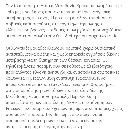
Την ίδια στιγμή, η Δυτική Μακεδονία βρίσκεται αντιμέτωπη με
κρίσιμες προκλήσεις που σχετίζονται με την ενεργειακή
μετάβαση της περιοχής. Η οριστική απολιγνιτοποίηση, οι
σοβαρές καθυστερήσεις στα έργα τηλεθέρμανσης, οι
ελλείψεις σε βασικές υποδομές, η ανεργία και η συνεχιζόμενη
μετανάστευση συνθέτουν ένα ιδιαίτερα ανησυχητικό τοπίο.
Οι λιγνιτικές μονάδες κλείνουν οριστικά χωρίς ουσιαστικά
αντισταθμιστικά οφέλη και χωρίς επαρκείς εγγυήσεις δίκαιης
μετάβασης για τη διατήρηση των θέσεων εργασίας. Οι
τηλεθερμάνσεις παραμένουν σε καθεστώς αβεβαιότητας,
προκαλώντας εύλογη ανησυχία και ανασφάλεια στις τοπικές
κοινωνίες. Η μεταλιγνιτική ανάπτυξη εξακολουθεί να
παραμένει σε επίπεδο εξαγγελιών, ενώ οι καθυστερήσεις
στην απορρόφηση των πόρων του Ταμείου Δίκαιης
Μετάβασης είναι απογοητευτικές. Παράλληλα, η
αποκατάσταση των εδαφών της ΔΕΗ και η εκπόνηση των
Ειδικών Πολεοδομικών Σχεδίων παραμένουν στάσιμες, χωρίς
ουσιαστική πρόοδο. Την ίδια ώρα, δεν διαφαίνεται
ουσιαστική σύνδεση των νέων επενδύσεων με την
αντιμετώπιση της ανεργίας στην περιοχή.