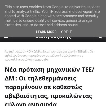
This site uses cookies from Google to deliver its services
and to analyze traffic. Your IP address and user-agent are
shared with Google along with performance and security
metrics to ensure quality of service, generate usage
statistics, and to detect and address abuse.
πρόγνωση καιρού από το k24.n
LEARN MORE
GOT IT
Φωνή Κοζάνης
Αρχική σελίδα
ΚΟΙΝΩΝΙΑ
Νέα πρόταση μηχανικών ΤΕΕ/ΔΜ : Οι
τηλεθερμάνσεις παραμένουν σε καθεστώς αβεβαιότητας,
προκαλώντας εύλογη ανησυχία
Νέα πρόταση μηχανικών ΤΕΕ/
ΔΜ : Οι τηλεθερμάνσεις
παραμένουν σε καθεστώς
αβεβαιότητας, προκαλώντας
εύλογη ανησυχία