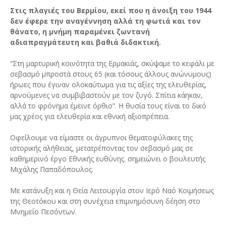
Στις πλαγιές του Βερμίου, εκεί που η άνοιξη του 1944
δεν έφερε την αναγέννηση αλλά τη φωτιά και τον
θάνατο, η μνήμη παραμένει ζωντανή
αδιαπραγμάτευτη και βαθιά διδακτική.
“Στη μαρτυρική κοινότητα της Ερμακιάς, σκύψαμε το κεφάλι με
σεβασμό μπροστά στους 65 (και τόσους άλλους ανώνυμους)
ήρωες που έγιναν ολοκαύτωμα για τις αξίες της ελευθερίας,
αρνούμενες να συμβιβαστούν με τον ζυγό. Σπίτια κάηκαν,
αλλά το φρόνημα έμεινε όρθιο”. Η θυσία τους είναι το δικό
μας χρέος για ελευθερία και εθνική αξιοπρέπεια.
Οφείλουμε να είμαστε οι άγρυπνοι θεματοφύλακες της
ιστορικής αλήθειας, μετατρέποντας τον σεβασμό μας σε
καθημερινό έργο Εθνικής ευθύνης. σημειώνει ο βουλευτής
Μιχάλης Παπαδόπουλος.
Με κατάνυξη και η Θεία Λειτουργία στον Ιερό Ναό Κοιμήσεως
της Θεοτόκου και στη συνέχεια επιμνημόσυνη δέηση στο
Μνημείο Πεσόντων.