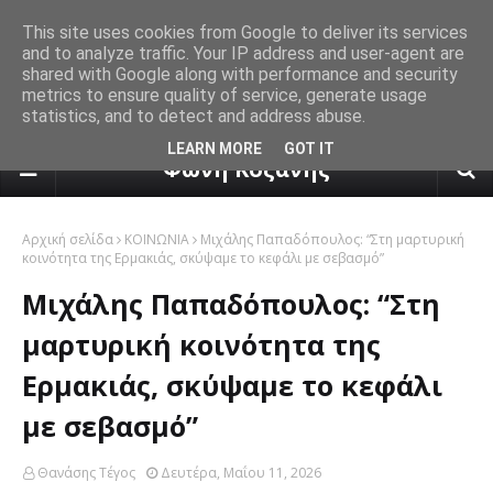
This site uses cookies from Google to deliver its services
and to analyze traffic. Your IP address and user-agent are
shared with Google along with performance and security
metrics to ensure quality of service, generate usage
statistics, and to detect and address abuse.
πρόγνωση καιρού από το k24.n
LEARN MORE
GOT IT
Φωνή Κοζάνης
Αρχική σελίδα
ΚΟΙΝΩΝΙΑ
Μιχάλης Παπαδόπουλος: “Στη μαρτυρική
κοινότητα της Ερμακιάς, σκύψαμε το κεφάλι με σεβασμό”
Μιχάλης Παπαδόπουλος: “Στη
μαρτυρική κοινότητα της
Ερμακιάς, σκύψαμε το κεφάλι
με σεβασμό”
Θανάσης Τέγος
Δευτέρα, Μαΐου 11, 2026