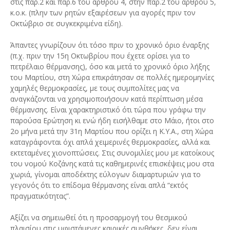
στις παρ.2 και παρ.6 του άρθρου 4, στην παρ.2 του άρθρου 5,
κ.ο.κ. (πλην των ρητών εξαιρέσεων για αγορές πριν τον
Οκτώβριο σε συγκεκριμένα είδη).
Άπαντες γνωρίζουν ότι τόσο πριν το χρονικό όριο έναρξης
(π.χ. πριν την 15η Οκτωβρίου που έχετε ορίσει για το
πετρέλαιο θέρμανσης), όσο και μετά το χρονικό όριο λήξης
του Μαρτίου, στη Χώρα επικράτησαν σε πολλές ημερομηνίες
χαμηλές θερμοκρασίες, με τους συμπολίτες μας να
αναγκάζονται να χρησιμοποιήσουν κατά περίπτωση μέσα
θέρμανσης. Είναι χαρακτηριστικό ότι τώρα που γράφω την
παρούσα Ερώτηση κι ενώ ήδη εισήλθαμε στο Μάιο, ήτοι στο
2ο μήνα μετά την 31η Μαρτίου που ορίζει η Κ.Υ.Α., στη Χώρα
καταγράφονται όχι απλά χειμερινές θερμοκρασίες, αλλά και
εκτεταμένες χιονοπτώσεις. Στις συνομιλίες μου με κατοίκους
του νομού Κοζάνης κατά τις καθημερινές επισκέψεις μου στα
χωριά, γίνομαι αποδέκτης εύλογων διαμαρτυριών για το
γεγονός ότι το επίδομα θέρμανσης είναι απλά “εκτός
πραγματικότητας”.
Αξίζει να σημειωθεί ότι η προσαρμογή του θεσμικού
πλαισίου στις υφιστάμενες καιρικές συνθήκες, δεν είναι