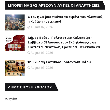
ΜΠΟΡΕΊ ΝΑ ΣΑΣ ΑΡΈΣΟΥΝ ΑΥΤΈΣ ΟΙ ΑΝΑΡΤΉΣΕΙΣ
Όταν η Σκ΄ ρκα πιάνει το τιμόνι του γλεντιού,
η Κοζάνη «σείεται»!
August 07, 2026
Δήμος Βοΐου: Πολιτιστικό Καλοκαίρι –
Σάββατο 08 Αυγούστου- Eκδηλώσεςις σε
Σιάτιστα, Νεάπολη, Εράτυρα, Πελεκάνο κα
August 07, 2026
1η Έκθεση Τοπικών Προϊόντων Βοΐου
August 07, 2026
ΔΗΜΟΣΊΕΥΣΗ ΣΧΟΛΊΟΥ
0 Σχόλια