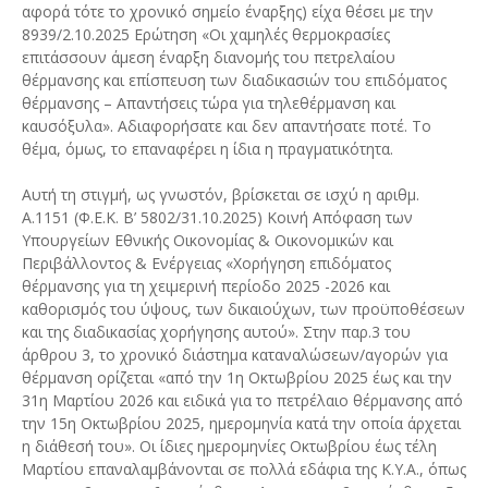
αφορά τότε το χρονικό σημείο έναρξης) είχα θέσει με την
8939/2.10.2025 Ερώτηση «Οι χαμηλές θερμοκρασίες
επιτάσσουν άμεση έναρξη διανομής του πετρελαίου
θέρμανσης και επίσπευση των διαδικασιών του επιδόματος
θέρμανσης – Απαντήσεις τώρα για τηλεθέρμανση και
καυσόξυλα». Αδιαφορήσατε και δεν απαντήσατε ποτέ. Το
θέμα, όμως, το επαναφέρει η ίδια η πραγματικότητα.
Αυτή τη στιγμή, ως γνωστόν, βρίσκεται σε ισχύ η αριθμ.
Α.1151 (Φ.Ε.Κ. Β’ 5802/31.10.2025) Κοινή Απόφαση των
Υπουργείων Εθνικής Οικονομίας & Οικονομικών και
Περιβάλλοντος & Ενέργειας «Χορήγηση επιδόματος
θέρμανσης για τη χειμερινή περίοδο 2025 -2026 και
καθορισμός του ύψους, των δικαιούχων, των προϋποθέσεων
και της διαδικασίας χορήγησης αυτού». Στην παρ.3 του
άρθρου 3, το χρονικό διάστημα καταναλώσεων/αγορών για
θέρμανση ορίζεται «από την 1η Οκτωβρίου 2025 έως και την
31η Μαρτίου 2026 και ειδικά για το πετρέλαιο θέρμανσης από
την 15η Οκτωβρίου 2025, ημερομηνία κατά την οποία άρχεται
η διάθεσή του». Οι ίδιες ημερομηνίες Οκτωβρίου έως τέλη
Μαρτίου επαναλαμβάνονται σε πολλά εδάφια της Κ.Υ.Α., όπως