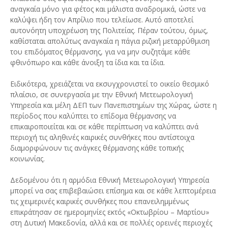
αναγκαία μόνο για φέτος και μάλιστα αναδρομικά, ώστε να
καλύψει ήδη τον Απρίλιο που τελείωσε. Αυτό αποτελεί
αυτονόητη υποχρέωση της Πολιτείας. Πέραν τούτου, όμως,
καθίσταται απολύτως αναγκαία η πάγια ριζική μεταρρύθμιση
του επιδόματος θέρμανσης, για να μην συζητάμε κάθε
φθινόπωρο και κάθε άνοιξη τα ίδια και τα ίδια.
Ειδικότερα, χρειάζεται να εκσυγχρονιστεί το οικείο θεσμικό
πλαίσιο, σε συνεργασία με την Εθνική Μετεωρολογική
Υπηρεσία και μέλη ΔΕΠ των Πανεπιστημίων της Χώρας, ώστε η
περίοδος που καλύπτει το επίδομα θέρμανσης να
επικαιροποιείται και σε κάθε περίπτωση να καλύπτει ανά
περιοχή τις αληθινές καιρικές συνθήκες που αντίστοιχα
διαμορφώνουν τις ανάγκες θέρμανσης κάθε τοπικής
κοινωνίας.
Δεδομένου ότι η αρμόδια Εθνική Μετεωρολογική Υπηρεσία
μπορεί να σας επιβεβαιώσει επίσημα και σε κάθε λεπτομέρεια
τις χειμερινές καιρικές συνθήκες που επανειλημμένως
επικράτησαν σε ημερομηνίες εκτός «Οκτωβρίου – Μαρτίου»
στη Δυτική Μακεδονία, αλλά και σε πολλές ορεινές περιοχές