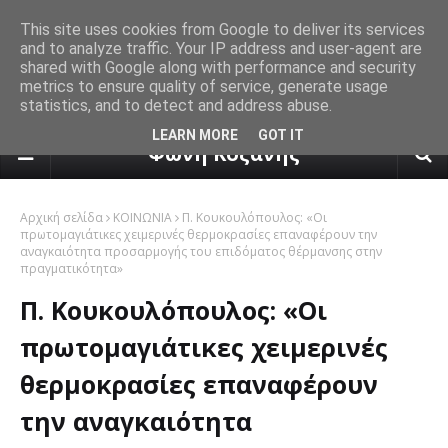
This site uses cookies from Google to deliver its services
and to analyze traffic. Your IP address and user-agent are
shared with Google along with performance and security
metrics to ensure quality of service, generate usage
statistics, and to detect and address abuse.
πρόγνωση καιρού από το k24.n
LEARN MORE
GOT IT
Φωνή Κοζάνης
Αρχική σελίδα
ΚΟΙΝΩΝΙΑ
Π. Κουκουλόπουλος: «Οι
πρωτομαγιάτικες χειμερινές θερμοκρασίες επαναφέρουν την
αναγκαιότητα προσαρμογής του επιδόματος θέρμανσης στην
πραγματικότητα»
Π. Κουκουλόπουλος: «Οι
πρωτομαγιάτικες χειμερινές
θερμοκρασίες επαναφέρουν
την αναγκαιότητα