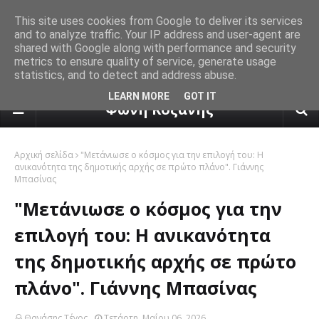
This site uses cookies from Google to deliver its services
and to analyze traffic. Your IP address and user-agent are
shared with Google along with performance and security
metrics to ensure quality of service, generate usage
statistics, and to detect and address abuse.
πρόγνωση καιρού από το k24.n
LEARN MORE
GOT IT
Φωνή Κοζάνης
Αρχική σελίδα
"Μετάνιωσε ο κόσμος για την επιλογή του: Η
ανικανότητα της δημοτικής αρχής σε πρώτο πλάνο". Γιάννης
Μπασίνας
"Μετάνιωσε ο κόσμος για την
επιλογή του: Η ανικανότητα
της δημοτικής αρχής σε πρώτο
πλάνο". Γιάννης Μπασίνας
Θανάσης Τέγος
Τετάρτη, Μαΐου 06, 2026