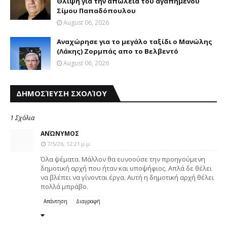
Θλίψη για την απώλεια του αγαπημένου
Σίμου Παπαδόπουλου
August 06, 2026
Αναχώρησε για το μεγάλο ταξίδι ο Μανώλης
(Λάκης) Ζορμπάς απο το Βελβεντό
August 06, 2026
ΔΗΜΟΣΊΕΥΣΗ ΣΧΟΛΊΟΥ
1 Σχόλια
ΑΝΏΝΥΜΟΣ
7/5/26, 12:21 μ.μ.
Όλα ψέματα. Μάλλον θα ευνοούσε την προηγούμενη
δημοτική αρχή που ήταν και υποψήφιος. Απλά δε θέλει
να βλέπει να γίνονται έργα. Αυτή η δημοτική αρχή θέλει
πολλά μπράβο.
Απάντηση
Διαγραφή