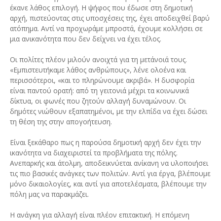
έκανε λάθος επιλογή. Η ψήφος που έδωσε στη δημοτική
αρχή, πιστεύοντας στις υποσχέσεις της, έχει αποδειχθεί βαρύ
ατόπημα. Αντί να προχωράμε μπροστά, έχουμε κολλήσει σε
μια ανικανότητα που δεν δείχνει να έχει τέλος.
Οι πολίτες πλέον μιλούν ανοιχτά για τη μετάνοιά τους.
«Εμπιστευτήκαμε λάθος ανθρώπους», λένε ολοένα και
περισσότεροι, «και το πληρώνουμε ακριβά». Η δυσφορία
είναι παντού ορατή: από τη γειτονιά μέχρι τα κοινωνικά
δίκτυα, οι φωνές που ζητούν αλλαγή δυναμώνουν. Οι
δημότες νιώθουν εξαπατημένοι, με την ελπίδα να έχει δώσει
τη θέση της στην απογοήτευση.
Είναι ξεκάθαρο πως η παρούσα δημοτική αρχή δεν έχει την
ικανότητα να διαχειριστεί τα προβλήματα της πόλης.
Ανεπαρκής και άτολμη, αποδεικνύεται ανίκανη να υλοποιήσει
τις πιο βασικές ανάγκες των πολιτών. Αντί για έργα, βλέπουμε
μόνο δικαιολογίες, και αντί για αποτελέσματα, βλέπουμε την
πόλη μας να παρακμάζει.
Η ανάγκη για αλλαγή είναι πλέον επιτακτική. Η επόμενη