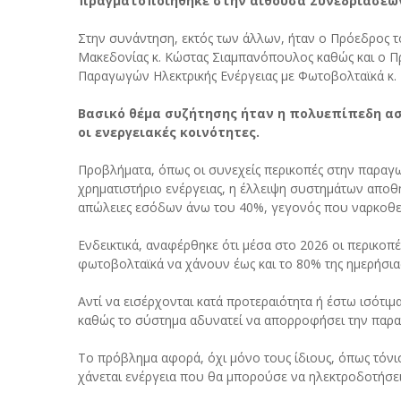
πραγματοποιήθηκε στην αίθουσα Συνεδριάσεων
Στην συνάντηση, εκτός των άλλων, ήταν ο Πρόεδρος
Μακεδονίας κ. Κώστας Σιαμπανόπουλος καθώς και ο 
Παραγωγών Ηλεκτρικής Ενέργειας με Φωτοβολταϊκά κ. 
Βασικό θέμα συζήτησης ήταν η πολυεπίπεδη ασ
οι ενεργειακές κοινότητες.
Προβλήματα, όπως οι συνεχείς περικοπές στην παραγω
χρηματιστήριο ενέργειας, η έλλειψη συστημάτων αποθ
απώλειες εσόδων άνω του 40%, γεγονός που ναρκοθετε
Ενδεικτικά, αναφέρθηκε ότι μέσα στο 2026 οι περικοπέ
φωτοβολταϊκά να χάνουν έως και το 80% της ημερήσιας 
Αντί να εισέρχονται κατά προτεραιότητα ή έστω ισότιμ
καθώς το σύστημα αδυνατεί να απορροφήσει την παρα
Το πρόβλημα αφορά, όχι μόνο τους ίδιους, όπως τόνι
χάνεται ενέργεια που θα μπορούσε να ηλεκτροδοτήσει