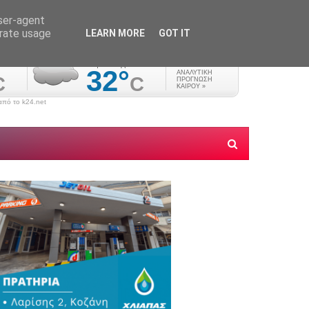
user-agent
erate usage
LEARN MORE
GOT IT
πό το k24.net