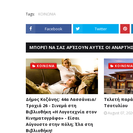
Tags:
ΚΟΙΝΩΝΙΑ
Facebook
Twitter
ΜΠΟΡΕΊ ΝΑ ΣΑΣ ΑΡΈΣΟΥΝ ΑΥΤΈΣ ΟΙ ΑΝΑΡΤΉΣ
ΚΟΙΝΩΝΙΑ
ΚΟΙΝΩΝΙΑ
Δήμος Κοζάνης: 44α Λασσάνεια/
Τελετή παρά
Τροχιά 26 - Σινεμά στη
Τσοτυλίου
Βιβλιοθήκη «Η Λογοτεχνία στον
August 07, 202
Κινηματογράφο» - Είσαι
Αύγουστο στην πόλη; Έλα στη
Βιβλιοθήκη!