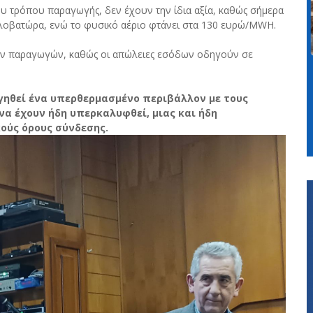
ου τρόπου παραγωγής, δεν έχουν την ίδια αξία, καθώς σήμερα
ιλοβατώρα, ενώ το φυσικό αέριο φτάνει στα 130 ευρώ/MWH.
των παραγωγών, καθώς οι απώλειες εσόδων οδηγούν σε
γηθεί ένα υπερθερμασμένο περιβάλλον με τους
W) να έχουν ήδη υπερκαλυφθεί, μιας και ήδη
κούς όρους σύνδεσης.