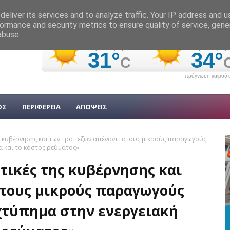
eliver its services and to analyze traffic. Your IP address and 
ormance and security metrics to ensure quality of service, gen
abuse.
πρόγνωση καιρού α
ΟΣ
ΠΕΡΙΦΕΡΕΙΑ
ΑΠΟΨΕΙΣ
ης κυβέρνησης και των τραπεζών απέναντι στους μικρούς παραγωγούς
α και το κόστος ρεύματος»
τικές της κυβέρνησης και
τους μικρούς παραγωγούς
 χτύπημα στην ενεργειακή