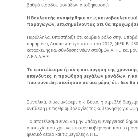
βαθμό εισόδου μονάδων αποθήκευσης).
Η Βουλευτής αναφέρθηκε στις κοινοβουλευτικέ
παραγωγών, επισημαίνοντας ότι θα προχωρήσει
Παράλληλα, υποστήριξε ότι κομβικό ρόλο στην υποβάθ
παραμονές Δεκαπενταύγουστου του 2022, (ΦΕΚ Β' 4303
κατασκευής και σύνδεσης νέων σταθμών Α.Π.Ε. και μο
Δ.Ε.Δ.Δ.Η.Ε..
Το αποτέλεσμα ήταν η κατάργηση της χρονικής
επενδυτές, η προώθηση μεγάλων μονάδων, η κ
που συνειδητοποίησαν σε μια μέρα, ότι δεν θα
Συνολικά, όπως ανέφερε η κ. Βέττα, η στρεβλή διαχείρ
αντίθεση με τις θριαμβολογίες της κυβέρνησης για υψη
Το αποτέλεσμα είναι να μην υπάρχει ενεργειακή δημοκ
αποτυχία που χρεώνεται στην κυβέρνηση που το μόνο 
φυσικό αέριο και τις μεγάλες Α.Π.Ε..