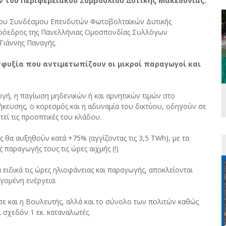
 του Περιφερειακού Συμβουλίου Δυτικής Μακεδονίας.
 του Συνδέσμου Επενδυτών Φωτοβολταϊκών Δυτικής
Πρόεδρος της Πανελλήνιας Ομοσπονδίας Συλλόγων
Γιάννης Παναγής.
φυξία που αντιμετωπίζουν οι μικροί παραγωγοί και
γή, η παγίωση μηδενικών ή και αρνητικών τιμών στο
ήκευσης, ο κορεσμός και η αδυναμία του δικτύου, οδηγούν σε
ί τις προοπτικές του κλάδου.
ς θα αυξηθούν κατά +75% (αγγίζοντας τις 3,5 TWh), με τα
παραγωγής τους τις ώρες αιχμής (!)
α ειδικά τις ώρες ηλιοφάνειας και παραγωγής, αποκλείονται
γομένη ενέργεια.
σε και η Βουλευτής, αλλά και το σύνολο των πολιτών καθώς
 σχεδόν 1 εκ. καταναλωτές.