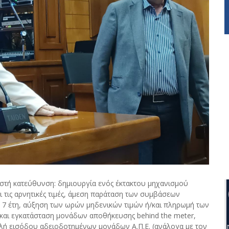
 σωστή κατεύθυνση: δημιουργία ενός έκτακτου μηχανισμού
ι τις αρνητικές τιμές, άμεση παράταση των συμβάσεων
 7 έτη, αύξηση των ωρών μηδενικών τιμών ή/και πληρωμή των
 και εγκατάσταση μονάδων αποθήκευσης behind the meter,
λή εισόδου αδειοδοτημένων μονάδων Α.Π.Ε. (ανάλογα με τον