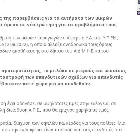
ς της παρεμβάσεις για τα αιτήματα των μικρών
 άμεσα σε νέα ερώτηση για τα προβλήματα τους.
μιση των μικρών παραγωγών επέφερε η Υ.Α. του Υ.Π.ΕΝ.,
/12.08.2022), η οποία άλλαξε αναδρομικά τους όρους
νάδων αποθήκευσης στο δίκτυο του Α.Δ.Μ.Η.Ε. κα του
 προτεραιότητας, το μπλόκο σε μικρούς και μεσαίους
αταστροφή των επενδυτικών σχεδίων για επενδυτές
 έβρισκαν ποτέ χώρο για να συνδεθούν.
ιση έχει οδηγήσει σε υψηλότατες τιμές στην ενέργεια, σε
λή διείσδυση Α.Π.Ε., που θα έριχναν χαμηλά τις τιμές…
ρατία, διάχυση των οφελών και κέρδος για τους πολίτες. Μια
που την ενδιαφέρει είναι τα κέρδη για τους επενδυτές στο