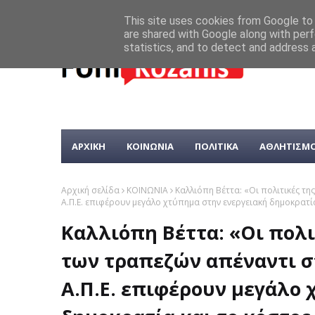
This site uses cookies from Google to d
are shared with Google along with perf
statistics, and to detect and address 
ΑΡΧΙΚΗ
ΚΟΙΝΩΝΙΑ
ΠΟΛΙΤΙΚΑ
ΑΘΛΗΤΙΣΜ
Αρχική σελίδα
ΚΟΙΝΩΝΙΑ
Καλλιόπη Βέττα: «Οι πολιτικές τ
Α.Π.Ε. επιφέρουν μεγάλο χτύπημα στην ενεργειακή δημοκρατί
Καλλιόπη Βέττα: «Οι πολι
των τραπεζών απέναντι σ
Α.Π.Ε. επιφέρουν μεγάλο