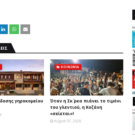
ΕΙΣ
ΚΟΙΝΩΝΙΑ
δοσης γηροκομείου
Όταν η Σκ΄ ρκα πιάνει το τιμόνι
του γλεντιού, η Κοζάνη
«σείεται»!
6
August 07, 2026