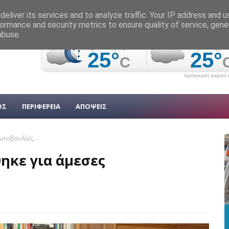
eliver its services and to analyze traffic. Your IP address and 
ormance and security metrics to ensure quality of service, gen
abuse.
πρόγνωση καιρού α
ΟΣ
ΠΕΡΙΦΕΡΕΙΑ
ΑΠΟΨΕΙΣ
οβουλίες....
ηκε για άμεσες