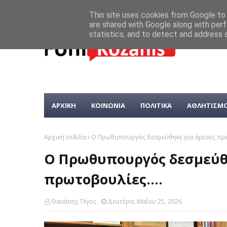
This site uses cookies from Google to d
are shared with Google along with perf
statistics, and to detect and address 
ΑΡΧΙΚΗ
ΚΟΙΝΩΝΙΑ
ΠΟΛΙΤΙΚΑ
ΑΘΛΗΤΙΣΜ
Αρχική σελίδα
Ο Πρωθυπουργός δεσμεύθηκε για άμεσες πρωτ
Ο Πρωθυπουργός δεσμεύθ
πρωτοβουλίες....
Θανάσης Τέγος
Δευτέρα, Μαΐου 25, 2026