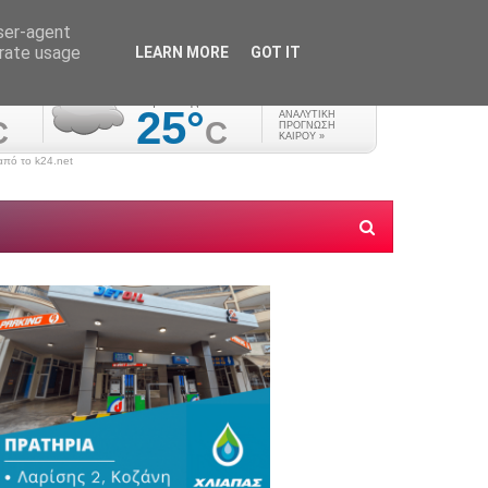
user-agent
erate usage
LEARN MORE
GOT IT
πό το k24.net